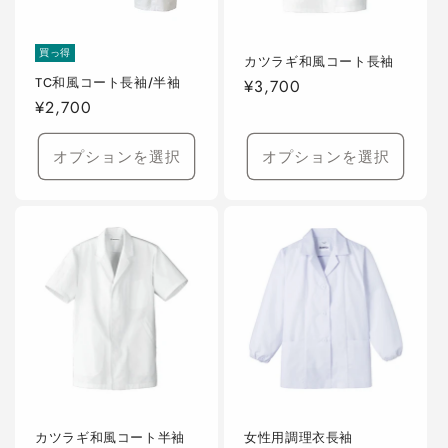
買っ得
カツラギ和風コート長袖
TC和風コート長袖/半袖
通
¥3,700
通
¥2,700
常
常
価
価
オプションを選択
オプションを選択
格
格
カツラギ和風コート半袖
女性用調理衣長袖