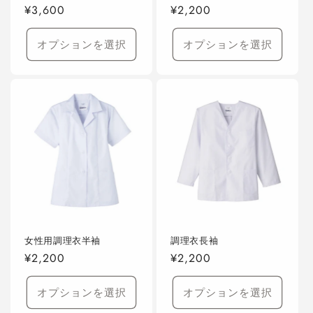
通
¥3,600
通
¥2,200
常
常
価
価
オプションを選択
オプションを選択
格
格
女性用調理衣半袖
調理衣長袖
通
¥2,200
通
¥2,200
常
常
価
価
オプションを選択
オプションを選択
格
格