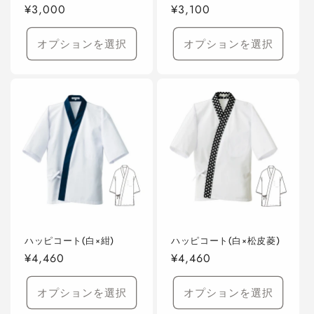
通
¥3,000
通
¥3,100
常
常
価
価
オプションを選択
オプションを選択
格
格
ハッピコート(白×紺)
ハッピコート(白×松皮菱)
通
¥4,460
通
¥4,460
常
常
価
価
オプションを選択
オプションを選択
格
格