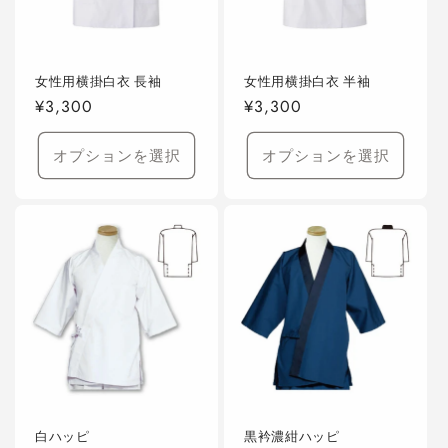
女性用横掛白衣 長袖
女性用横掛白衣 半袖
通
¥3,300
通
¥3,300
常
常
価
価
オプションを選択
オプションを選択
格
格
白ハッピ
黒衿濃紺ハッピ