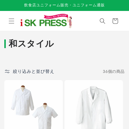
コンテ
飲食店ユニフォーム販売・ユニフォーム通販
ンツに
進む
カ
ー
ト
和スタイル
コ
レ
ク
絞り込みと並び替え
36個の商品
シ
ョ
ン
: