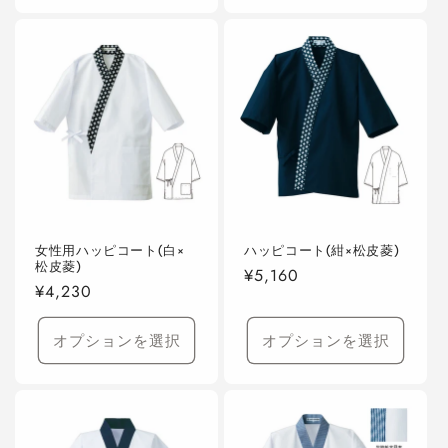
女性用ハッピコート(白×
ハッピコート(紺×松皮菱)
松皮菱)
通
¥5,160
通
¥4,230
常
常
価
価
オプションを選択
オプションを選択
格
格