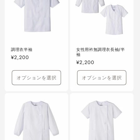
調理衣半袖
女性用衿無調理衣長袖/半
袖
通
¥2,200
通
¥2,200
常
常
価
価
オプションを選択
オプションを選択
格
格