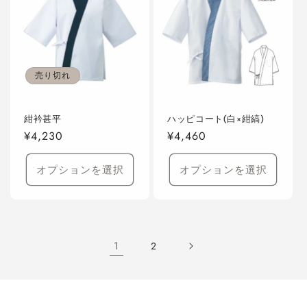
売り切れ
紺衿甚平
ハッピコート(白×紺縞)
通
¥4,230
通
¥4,460
常
常
価
価
オプションを選択
オプションを選択
格
格
1
2