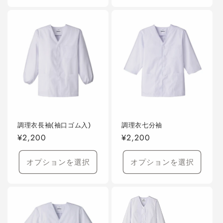
調理衣長袖(袖口ゴム入)
調理衣七分袖
通
¥2,200
通
¥2,200
常
常
価
価
オプションを選択
オプションを選択
格
格