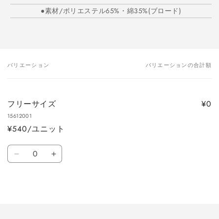
●素材/ポリエステル65%・綿35%(ブロード)
バリエーション
バリエーションの合計額
あ
な
た
¥0
フリーサイズ
の
15612001
カ
¥540/ユニット
ー
ト
数
フ
フ
量
リ
リ
ー
ー
読
サ
サ
み
イ
イ
込
ズ
ズ