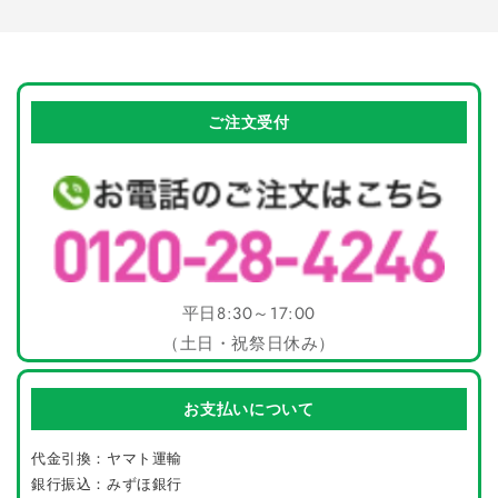
み
の
の
数
数
中…
量
量
を
を
ご注文受付
減
増
ら
や
す
す
平日8:30～17:00
（土日・祝祭日休み）
お支払いについて
代金引換：ヤマト運輸
銀行振込：みずほ銀行