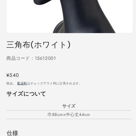
モ
ー
三角布(ホワイト)
ダ
ル
で
商品コード：15612001
メ
デ
ィ
通
¥540
ア
常
税込。
配送料
はチェックアウト時に計算されます。
(1)
価
を
サイズについて
開
格
く
サイズ
巾88cm×中心丈44cm
仕様