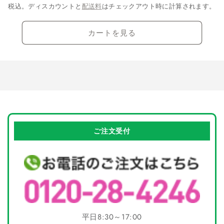
減
増
税込。ディスカウントと
配送料
はチェックアウト時に計算されます。
ら
や
す
す
カートを見る
ご注文受付
平日8:30～17:00