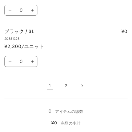
の
の
数
数
数
ブ
ブ
量
量
量
ラ
ラ
を
を
ッ
ッ
減
増
¥0
ブラック / 3L
ク
ク
ら
や
20851328
/
/
す
す
¥2,300/ユニット
LL
LL
の
の
数
数
数
ブ
ブ
量
量
量
ラ
ラ
を
を
ッ
ッ
減
増
1
2
ク
ク
ら
や
/
/
読
す
す
3L
3L
み
の
の
0
込
アイテムの総数
数
数
み
量
量
¥0
商品の小計
を
を
中…