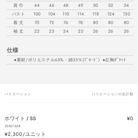
肩 巾
44
46
48
49
50
52
54
バスト
100
104
110
114
118
124
130
着 丈
70
72
76
78
80
80
80
袖 丈
22
23
24
25
26
26
26
仕様
●素材/ポリエステル65%・綿35％(ﾌﾞﾛｰﾄﾞ）●左胸ﾎﾟｹｯﾄ
バリエーション
バリエーションの合計額
あ
な
た
¥0
ホワイト / SS
の
20851328
カ
¥2,300/ユニット
ー