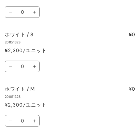
ト
数
ホ
ホ
量
ワ
ワ
イ
イ
¥0
ホワイト / S
ト
ト
20851328
/
/
¥2,300/ユニット
SS
SS
の
の
数
数
数
ホ
ホ
量
量
量
ワ
ワ
を
を
イ
イ
減
増
¥0
ホワイト / M
ト
ト
ら
や
20851328
/
/
す
す
¥2,300/ユニット
S
S
の
の
数
数
数
ホ
ホ
量
量
量
ワ
ワ
を
を
イ
イ