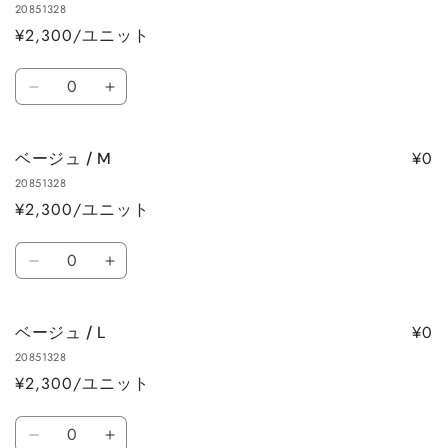
ら
や
20851328
/
/
す
す
¥2,300/ユニット
SS
SS
の
の
数
数
数
ベ
ベ
量
量
量
ー
ー
を
を
ジ
ジ
減
増
¥0
ベージュ / M
ュ
ュ
ら
や
20851328
/
/
す
す
¥2,300/ユニット
S
S
の
の
数
数
数
ベ
ベ
量
量
量
ー
ー
を
を
ジ
ジ
減
増
¥0
ベージュ / L
ュ
ュ
ら
や
20851328
/
/
す
す
¥2,300/ユニット
M
M
の
の
数
数
数
ベ
ベ