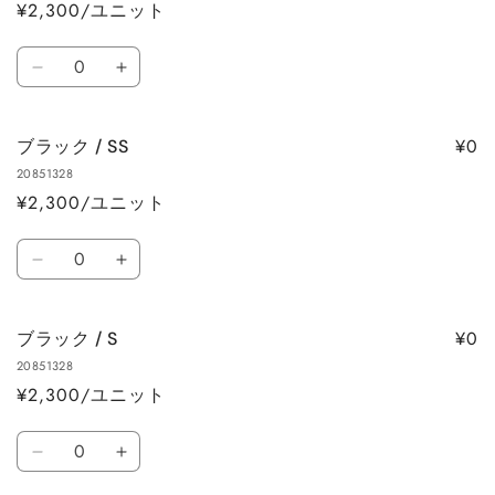
す
す
¥2,300/ユニット
3L
3L
の
の
数
数
数
ベ
ベ
量
量
量
ー
ー
を
を
ジ
ジ
減
増
¥0
ブラック / SS
ュ
ュ
ら
や
20851328
/
/
す
す
¥2,300/ユニット
4L
4L
の
の
数
数
数
ブ
ブ
量
量
量
ラ
ラ
を
を
ッ
ッ
減
増
¥0
ブラック / S
ク
ク
ら
や
20851328
/
/
す
す
¥2,300/ユニット
SS
SS
の
の
数
数
数
ブ
ブ
量
量
量
ラ
ラ