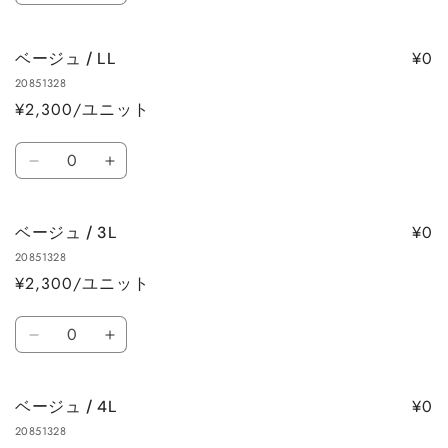
量
量
量
ー
ー
を
を
ジ
ジ
減
増
¥0
ベージュ / LL
ュ
ュ
ら
や
20851328
/
/
す
す
¥2,300/ユニット
L
L
の
の
数
数
数
ベ
ベ
量
量
量
ー
ー
を
を
ジ
ジ
減
増
¥0
ベージュ / 3L
ュ
ュ
ら
や
20851328
/
/
す
す
¥2,300/ユニット
LL
LL
の
の
数
数
数
ベ
ベ
量
量
量
ー
ー
を
を
ジ
ジ
減
増
¥0
ベージュ / 4L
ュ
ュ
ら
や
20851328
/
/