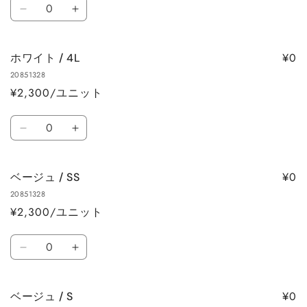
数
数
数
ホ
ホ
量
量
量
ワ
ワ
を
を
イ
イ
減
増
¥0
ホワイト / 4L
ト
ト
ら
や
20851328
/
/
す
す
¥2,300/ユニット
3L
3L
の
の
数
数
数
ホ
ホ
量
量
量
ワ
ワ
を
を
イ
イ
減
増
¥0
ベージュ / SS
ト
ト
ら
や
20851328
/
/
す
す
¥2,300/ユニット
4L
4L
の
の
数
数
数
ベ
ベ
量
量
量
ー
ー
を
を
ジ
ジ
減
増
¥0
ベージュ / S
ュ
ュ