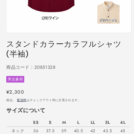
モ
ー
スタンドカラーカラフルシャツ
ダ
ル
(半袖)
で
メ
商品コード：20851328
デ
ィ
ア
男女兼用
(1)
を
通
¥2,300
開
常
く
税込。
配送料
はチェックアウト時に計算されます。
価
サイズについて
格
SS
S
M
L
LL
3L
4L
ネック
36
37.5
39
40.5
42
43.5
45