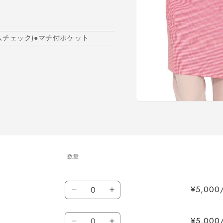
ガムチェック)●マチ付ポケット
モ
ー
ダ
ル
で
メ
数量
デ
ィ
ア
数
(1)
¥5,00
を
ホ
ホ
量
開
ワ
ワ
く
数
イ
イ
¥5,00