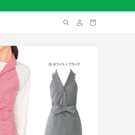
ロ
カ
グ
ー
イ
ト
ン