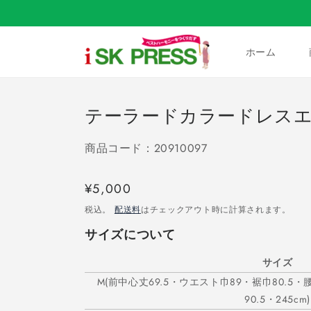
コンテ
ンツに
進む
ホーム
テーラードカラードレス
商品コード：20910097
通
¥5,000
常
税込。
配送料
はチェックアウト時に計算されます。
価
サイズについて
格
サイズ
M(前中心丈69.5・ウエスト巾89・裾巾80.5・腰ひ
90.5・245cm)