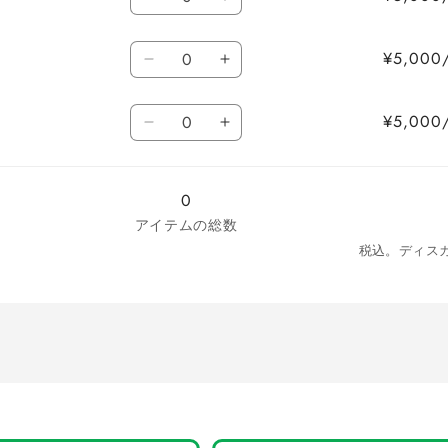
ホ
ホ
量
ト
ト
ワ
ワ
×
×
数
イ
イ
¥5,00
レ
レ
ホ
ホ
量
ト
ト
ッ
ッ
ワ
ワ
×
×
ド
ド
数
イ
イ
¥5,00
レ
レ
/
/
ホ
ホ
量
ト
ト
ッ
ッ
M
M
ワ
ワ
×
×
ド
ド
の
の
イ
イ
ブ
ブ
/
/
数
0
数
ト
ト
ラ
ラ
L
L
量
量
アイテムの総数
×
×
ッ
ッ
の
の
を
を
ブ
ブ
税込。ディス
ク
ク
数
数
減
増
ラ
ラ
/
/
量
量
ら
や
ッ
ッ
M
M
を
を
す
す
ク
ク
の
の
減
増
/
/
数
数
ら
や
L
L
量
量
す
す
の
の
を
を
数
数
減
増
量
量
ら
や