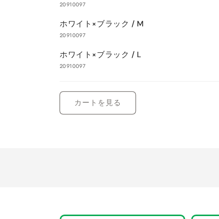
20910097
カ
ー
ホワイト×ブラック / M
ト
20910097
ホワイト×ブラック / L
20910097
読
み
カートを見る
込
み
中…