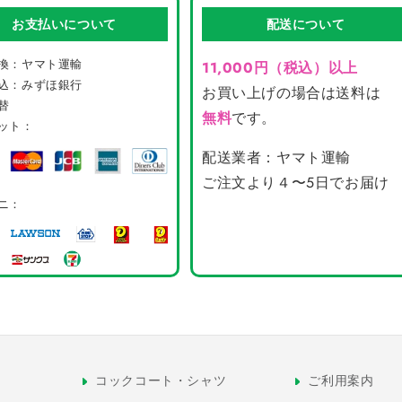
を
を
す
す
お支払いについて
配送について
減
増
ら
や
換：ヤマト運輸
11,000円（税込）以上
す
す
込：みずほ銀行
お買い上げの場合は送料は
替
無料
です。
ット：
配送業者：ヤマト運輸
ご注文より４〜5日でお届け
ニ：
コックコート・シャツ
ご利用案内