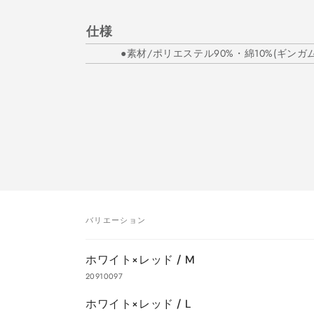
仕様
●素材/ポリエステル90%・綿10%(ギン
バリエーション
あ
ホワイト×レッド / M
な
20910097
た
ホワイト×レッド / L
の