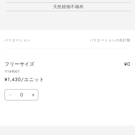
天然植物不織布
バリエーション
バリエーションの合計額
あ
な
た
¥0
フリーサイズ
の
11149007
カ
¥1,430/ユニット
ー
ト
数
フ
フ
量
リ
リ
ー
ー
読
サ
サ
み
イ
イ
込
ズ
ズ