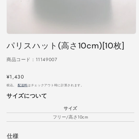
モ
ー
パリスハット(高さ10cm)[10枚]
ダ
ル
で
商品コード：11149007
メ
デ
ィ
通
¥1,430
ア
常
税込。
配送料
はチェックアウト時に計算されます。
(1)
価
を
サイズについて
開
格
く
サイズ
フリー/高さ10cm
仕様