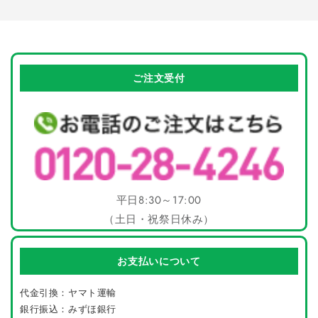
み
の
の
数
数
中…
量
量
を
を
ご注文受付
減
増
ら
や
す
す
平日8:30～17:00
（土日・祝祭日休み）
お支払いについて
代金引換：ヤマト運輸
銀行振込：みずほ銀行