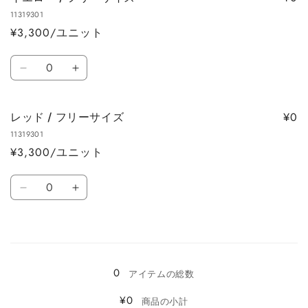
ン
ン
11319301
/
/
¥3,300/ユニット
フ
フ
リ
リ
数
ー
ー
イ
イ
量
サ
サ
エ
エ
イ
イ
ロ
ロ
¥0
レッド / フリーサイズ
ズ
ズ
ー
ー
の
の
11319301
/
/
¥3,300/ユニット
数
数
フ
フ
量
量
リ
リ
数
を
を
ー
ー
レ
レ
量
減
増
サ
サ
ッ
ッ
ら
や
イ
イ
ド
ド
す
す
読
ズ
ズ
/
/
の
の
み
フ
フ
数
数
0
込
リ
リ
アイテムの総数
量
量
ー
ー
み
¥0
商品の小計
を
を