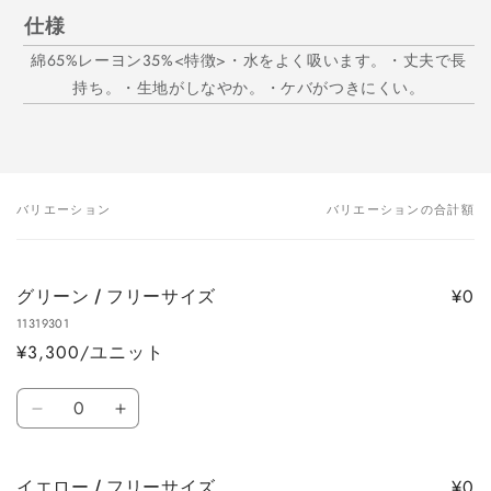
仕様
綿65%レーヨン35%<特徴>・水をよく吸います。・丈夫で長
持ち。・生地がしなやか。・ケバがつきにくい。
バリエーション
バリエーションの合計額
あ
な
た
¥0
グリーン / フリーサイズ
の
11319301
カ
¥3,300/ユニット
ー
ト
数
グ
グ
量
リ
リ
ー
ー
¥0
イエロー / フリーサイズ