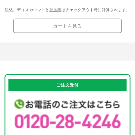
サ
サ
中…
減
増
イ
イ
税込。ディスカウントと
配送料
はチェックアウト時に計算されます。
ら
や
ズ
ズ
す
す
の
の
カートを見る
数
数
量
量
を
を
減
増
ら
や
す
す
ご注文受付