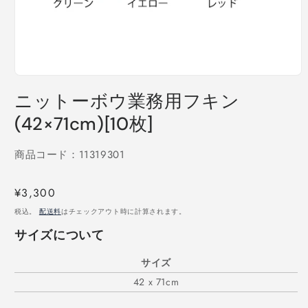
モ
ー
ニットーボウ業務用フキン
ダ
ル
(42×71cm)[10枚]
で
メ
商品コード：11319301
デ
ィ
ア
通
¥3,300
(1)
を
常
税込。
配送料
はチェックアウト時に計算されます。
開
価
く
サイズについて
格
サイズ
42 x 71cm