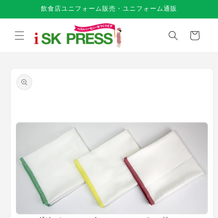
コンテ
飲食店ユニフォーム販売・ユニフォーム通販
ンツに
進む
カ
ー
ト
商品情
報にス
キップ