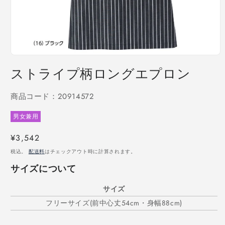
モ
ー
ストライプ柄ロングエプロン
ダ
ル
で
商品コード：20914572
メ
デ
男女兼用
ィ
ア
通
¥3,542
(1)
を
常
税込。
配送料
はチェックアウト時に計算されます。
開
価
く
サイズについて
格
サイズ
フリーサイズ(前中心丈54cm・身幅88cm)