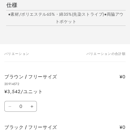
仕様
●素材/ポリエステル65%・綿35%(先染ストライプ)●両脇アウ
トポケット
バリエーション
バリエーションの合計額
あ
な
た
¥0
ブラウン / フリーサイズ
の
20914572
カ
¥3,542/ユニット
ー
ト
数
ブ
ブ
量
ラ
ラ
ウ
ウ
¥0
ブラック / フリーサイズ