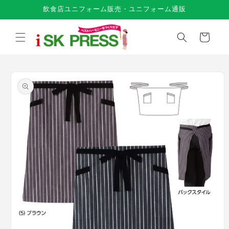
コンテ
飲食店ユニフォーム販売・ユニフォーム通販
ンツに
進む
カ
ー
ト
商品情
報にス
キップ