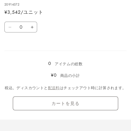
ン
ン
20914572
/
/
¥3,542/ユニット
フ
フ
リ
リ
数
ー
ー
ブ
ブ
量
サ
サ
ラ
ラ
イ
イ
ッ
ッ
読
ズ
ズ
ク
ク
の
の
み
/
/
数
数
0
込
フ
フ
アイテムの総数
量
量
リ
リ
み
¥0
商品の小計
を
を
ー
ー
中…
減
増
サ
サ
税込。ディスカウントと
配送料
はチェックアウト時に計算されます。
ら
や
イ
イ
す
す
ズ
ズ
カートを見る
の
の
数
数
量
量
を
を