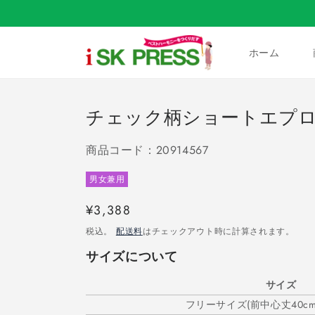
コンテ
ンツに
進む
ホーム
チェック柄ショートエプ
商品コード：20914567
男女兼用
通
¥3,388
常
税込。
配送料
はチェックアウト時に計算されます。
価
サイズについて
格
サイズ
フリーサイズ(前中心丈40cm