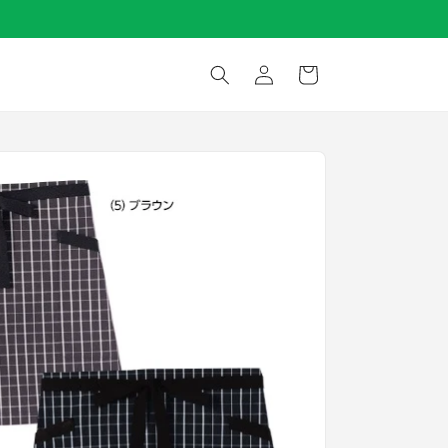
ロ
カ
グ
ー
イ
ト
ン