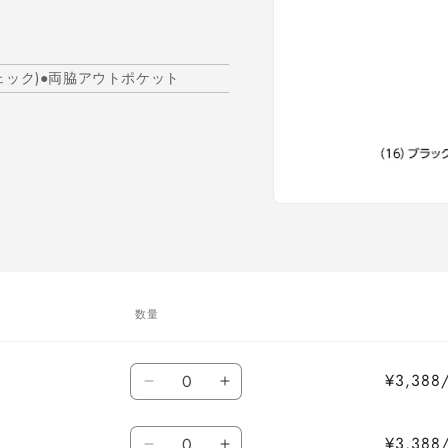
チェック)●両脇アウトポケット
モ
ー
ダ
ル
で
メ
数量
デ
ィ
ア
数
(1)
¥3,38
を
ブ
ブ
量
開
ラ
ラ
く
数
ウ
ウ
¥3,38