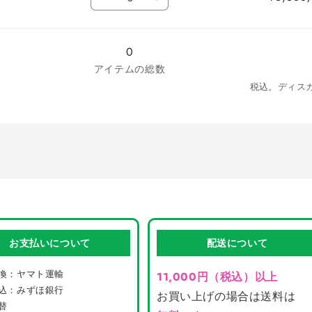
ブ
ブ
量
ン
ン
ラ
ラ
/
/
ッ
ッ
フ
フ
0
ク
ク
リ
リ
アイテムの総数
/
/
ー
ー
フ
フ
税込。ディス
サ
サ
リ
リ
イ
イ
ー
ー
ズ
ズ
サ
サ
の
の
イ
イ
数
数
ズ
ズ
量
量
の
の
を
を
数
数
減
増
量
量
ら
や
を
を
す
す
お支払いについて
配送について
減
増
ら
や
換：ヤマト運輸
11,000円（税込）以上
す
す
込：みずほ銀行
お買い上げの場合は送料は
替