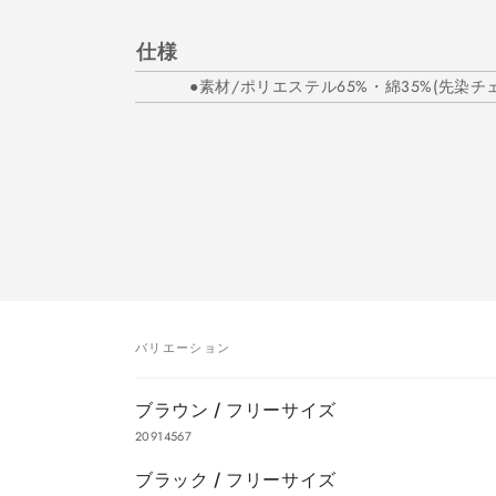
仕様
●素材/ポリエステル65%・綿35%(先染
バリエーション
あ
ブラウン / フリーサイズ
な
20914567
た
ブラック / フリーサイズ
の