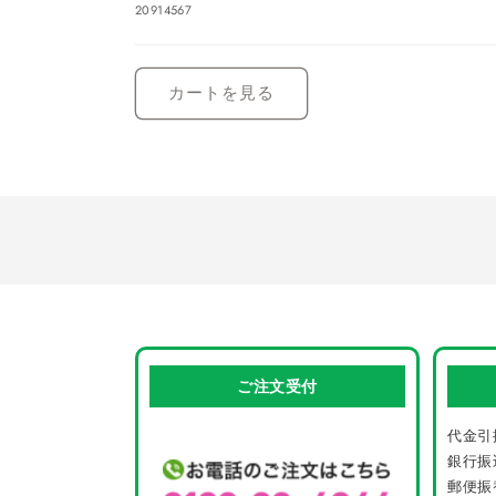
20914567
カ
読
ー
み
ト
カートを見る
込
み
中…
ご注文受付
代金引
銀行振
郵便振