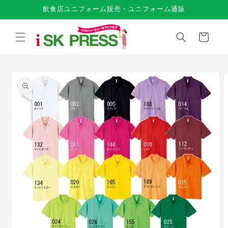
コンテ
飲食店ユニフォーム販売・ユニフォーム通販
ンツに
進む
カ
ー
ト
商品情
報にス
キップ