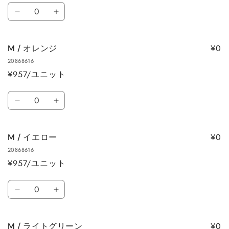
数
量
量
M
M
量
を
を
/
/
減
増
パ
パ
ら
や
¥0
M / オレンジ
ー
ー
す
す
20868616
プ
プ
¥957/ユニット
ル
ル
の
の
数
数
数
M
M
量
量
量
/
/
を
を
オ
オ
減
増
¥0
M / イエロー
レ
レ
ら
や
20868616
ン
ン
す
す
¥957/ユニット
ジ
ジ
の
の
数
数
数
M
M
量
量
量
/
/
を
を
イ
イ
減
増
¥0
M / ライトグリーン
エ
エ