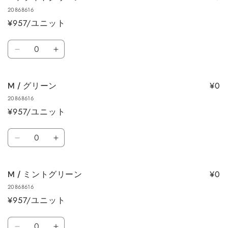
ら
や
20868616
ロ
ロ
す
す
¥957/ユニット
ー
ー
の
の
数
数
数
M
M
量
量
量
/
/
を
を
ラ
ラ
減
増
¥0
M / グリーン
イ
イ
ら
や
20868616
ト
ト
す
す
¥957/ユニット
グ
グ
リ
リ
数
ー
ー
M
M
量
ン
ン
/
/
の
の
グ
グ
数
数
¥0
M / ミントグリーン
リ
リ
量
量
20868616
ー
ー
を
を
¥957/ユニット
ン
ン
減
増
の
の
数
ら
や
数
数