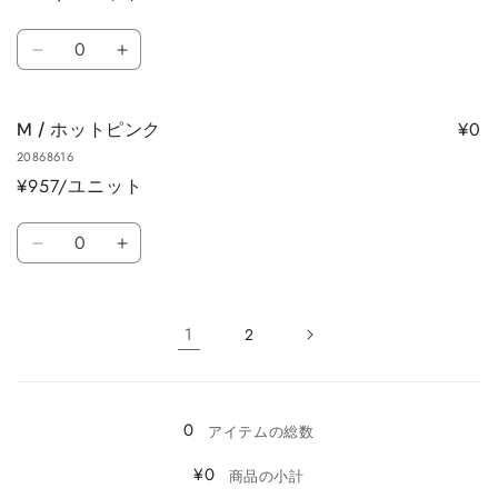
ら
や
ル
ル
数
す
す
ー
ー
M
M
量
の
の
/
/
数
数
ラ
ラ
量
量
¥0
M / ホットピンク
イ
イ
を
を
20868616
ト
ト
減
増
¥957/ユニット
イ
イ
ら
や
エ
エ
数
す
す
ロ
ロ
M
M
量
ー
ー
/
/
の
の
ホ
ホ
数
数
ッ
ッ
1
2
量
量
ト
ト
読
を
を
ピ
ピ
み
減
増
ン
ン
ら
や
0
込
アイテムの総数
ク
ク
す
す
み
の
の
¥0
商品の小計
数
数
中…