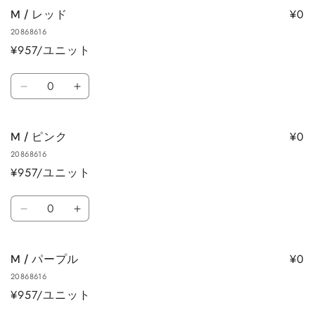
ブ
ブ
ら
や
¥0
M / レッド
ラ
ラ
す
す
20868616
ッ
ッ
¥957/ユニット
ク
ク
の
の
数
数
数
M
M
量
量
量
/
/
を
を
レ
レ
減
増
¥0
M / ピンク
ッ
ッ
ら
や
20868616
ド
ド
す
す
¥957/ユニット
の
の
数
数
数
量
量
M
M
量
を
を
/
/
減
増
ピ
ピ
ら
や
¥0
M / パープル
ン
ン
す
す
20868616
ク
ク
¥957/ユニット
の
の
数
数