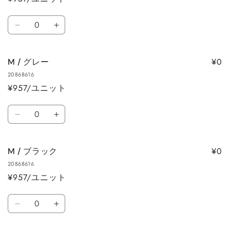
ー
ト
数
M
M
量
/
/
ホ
ホ
¥0
M / グレー
ワ
ワ
20868616
イ
イ
¥957/ユニット
ト
ト
の
の
数
数
数
M
M
量
量
量
/
/
を
を
グ
グ
減
増
¥0
M / ブラック
レ
レ
ら
や
20868616
ー
ー
す
す
¥957/ユニット
の
の
数
数
数
量
量
M
M
量
を
を
/
/
減
増