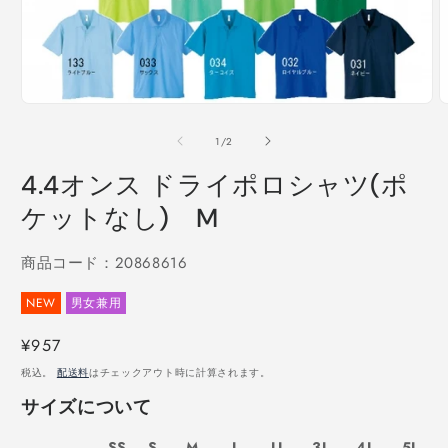
モ
ー
の
1
/
2
ダ
ル
4.4オンス ドライポロシャツ(ポ
で
メ
ケットなし) M
デ
ィ
ア
商品コード：20868616
(1)
(
を
NEW
男女兼用
開
く
通
¥957
常
税込。
配送料
はチェックアウト時に計算されます。
価
サイズについて
格
SS
S
M
L
LL
3L
4L
5L