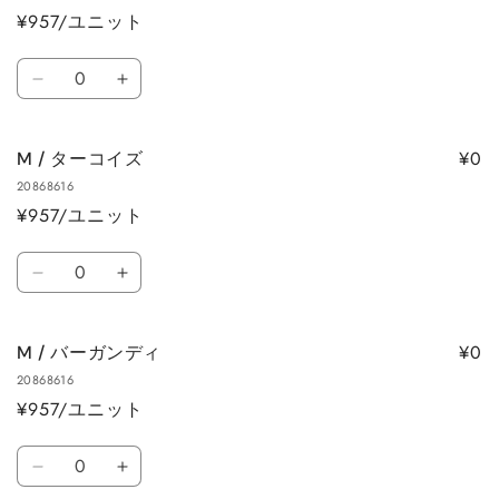
す
す
¥957/ユニット
ル
ル
ブ
ブ
数
ル
ル
M
M
量
ー
ー
/
/
の
の
サ
サ
数
数
¥0
M / ターコイズ
ッ
ッ
量
量
20868616
ク
ク
を
を
¥957/ユニット
ス
ス
減
増
の
の
数
ら
や
数
数
M
M
量
す
す
量
量
/
/
を
を
タ
タ
減
増
¥0
M / バーガンディ
ー
ー
ら
や
20868616
コ
コ
す
す
¥957/ユニット
イ
イ
ズ
ズ
数
の
の
M
M
量
数
数