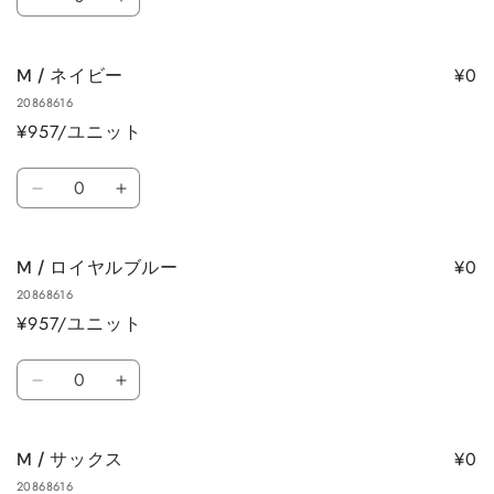
M
M
量
す
す
量
量
/
/
を
を
ミ
ミ
減
増
¥0
M / ネイビー
ン
ン
ら
や
20868616
ト
ト
す
す
¥957/ユニット
グ
グ
リ
リ
数
ー
ー
M
M
量
ン
ン
/
/
の
の
ネ
ネ
数
数
¥0
M / ロイヤルブルー
イ
イ
量
量
20868616
ビ
ビ
を
を
¥957/ユニット
ー
ー
減
増
の
の
数
ら
や
数
数
M
M
量
す
す
量
量
/
/
を
を
ロ
ロ
減
増
¥0
M / サックス
イ
イ
ら
や
20868616
ヤ
ヤ