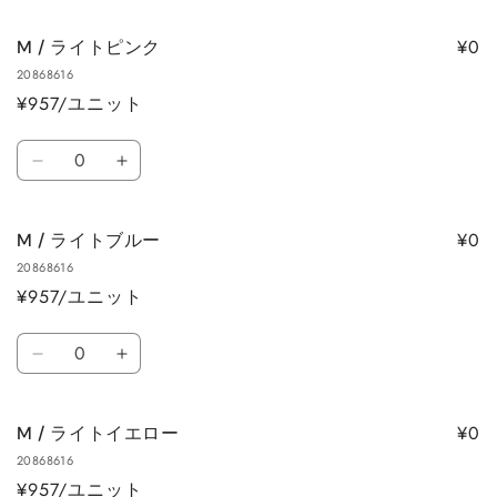
/
/
量
量
バ
バ
を
を
¥0
M / ライトピンク
ー
ー
減
増
20868616
ガ
ガ
ら
や
¥957/ユニット
ン
ン
す
す
デ
デ
数
ィ
ィ
M
M
量
の
の
/
/
数
数
ラ
ラ
量
量
¥0
M / ライトブルー
イ
イ
を
を
20868616
ト
ト
減
増
¥957/ユニット
ピ
ピ
ら
や
ン
ン
数
す
す
ク
ク
M
M
量
の
の
/
/
数
数
ラ
ラ
量
量
¥0
M / ライトイエロー
イ
イ
を
を
20868616
ト
ト
減
増
¥957/ユニット
ブ
ブ