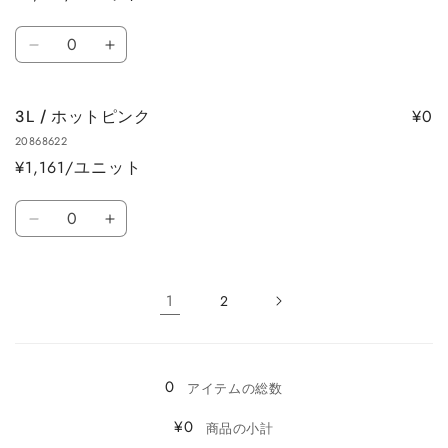
ら
や
ル
ル
数
す
す
ー
ー
3L
3L
量
の
の
/
/
数
数
ラ
ラ
量
量
¥0
3L / ホットピンク
イ
イ
を
を
20868622
ト
ト
減
増
¥1,161/ユニット
イ
イ
ら
や
エ
エ
数
す
す
ロ
ロ
3L
3L
量
ー
ー
/
/
の
の
ホ
ホ
数
数
ッ
ッ
1
2
量
量
ト
ト
読
を
を
ピ
ピ
み
減
増
ン
ン
ら
や
0
込
アイテムの総数
ク
ク
す
す
み
の
の
¥0
商品の小計
数
数
中…