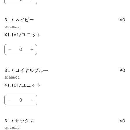
3L
3L
量
す
す
量
量
/
/
を
を
ミ
ミ
減
増
¥0
3L / ネイビー
ン
ン
ら
や
20868622
ト
ト
す
す
¥1,161/ユニット
グ
グ
リ
リ
数
ー
ー
3L
3L
量
ン
ン
/
/
の
の
ネ
ネ
数
数
¥0
3L / ロイヤルブルー
イ
イ
量
量
20868622
ビ
ビ
を
を
¥1,161/ユニット
ー
ー
減
増
の
の
数
ら
や
数
数
3L
3L
量
す
す
量
量
/
/
を
を
ロ
ロ
減
増
¥0
3L / サックス
イ
イ
ら
や
20868622
ヤ
ヤ