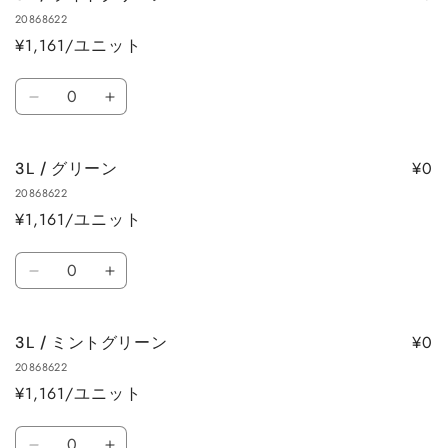
ら
や
20868622
ロ
ロ
す
す
¥1,161/ユニット
ー
ー
の
の
数
数
数
3L
3L
量
量
量
/
/
を
を
ラ
ラ
減
増
¥0
3L / グリーン
イ
イ
ら
や
20868622
ト
ト
す
す
¥1,161/ユニット
グ
グ
リ
リ
数
ー
ー
3L
3L
量
ン
ン
/
/
の
の
グ
グ
数
数
¥0
3L / ミントグリーン
リ
リ
量
量
20868622
ー
ー
を
を
¥1,161/ユニット
ン
ン
減
増
の
の
数
ら
や
数
数