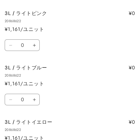
/
/
量
量
バ
バ
を
を
¥0
3L / ライトピンク
ー
ー
減
増
20868622
ガ
ガ
ら
や
¥1,161/ユニット
ン
ン
す
す
デ
デ
数
ィ
ィ
3L
3L
量
の
の
/
/
数
数
ラ
ラ
量
量
¥0
3L / ライトブルー
イ
イ
を
を
20868622
ト
ト
減
増
¥1,161/ユニット
ピ
ピ
ら
や
ン
ン
数
す
す
ク
ク
3L
3L
量
の
の
/
/
数
数
ラ
ラ
量
量
¥0
3L / ライトイエロー
イ
イ
を
を
20868622
ト
ト
減
増
¥1,161/ユニット
ブ
ブ