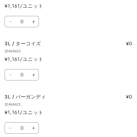
す
す
¥1,161/ユニット
ル
ル
ブ
ブ
数
ル
ル
3L
3L
量
ー
ー
/
/
の
の
サ
サ
数
数
¥0
3L / ターコイズ
ッ
ッ
量
量
20868622
ク
ク
を
を
¥1,161/ユニット
ス
ス
減
増
の
の
数
ら
や
数
数
3L
3L
量
す
す
量
量
/
/
を
を
タ
タ
減
増
¥0
3L / バーガンディ
ー
ー
ら
や
20868622
コ
コ
す
す
¥1,161/ユニット
イ
イ
ズ
ズ
数
の
の
3L
3L
量
数
数