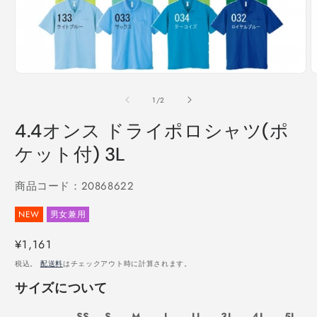
モ
ー
の
1
/
2
ダ
ル
4.4オンス ドライポロシャツ(ポ
で
メ
ケット付) 3L
デ
ィ
ア
商品コード：20868622
(1)
(
を
NEW
男女兼用
開
く
通
¥1,161
常
税込。
配送料
はチェックアウト時に計算されます。
価
サイズについて
格
SS
S
M
L
LL
3L
4L
5L