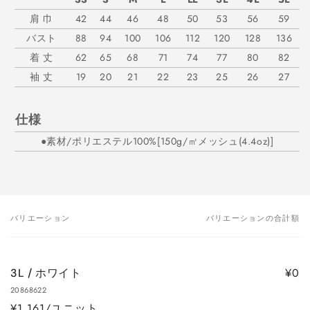
肩 巾
42
44
46
48
50
53
56
59
バスト
88
94
100
106
112
120
128
136
着 丈
62
65
68
71
74
77
80
82
袖 丈
19
20
21
22
23
25
26
27
仕様
●素材/ポリエステル100%[150g/㎡メッシュ(4.4oz)]
バリエーション
バリエーションの合計額
あ
な
た
¥0
3L / ホワイト
の
20868622
カ
¥1,161/ユニット