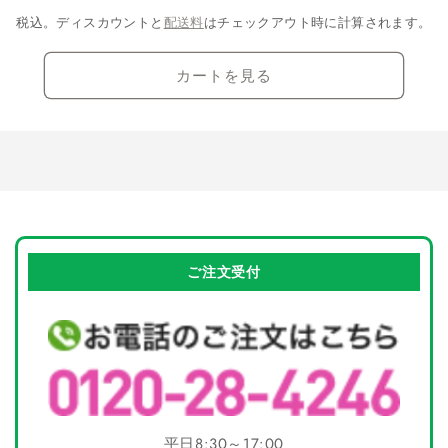
量
量
税込。ディスカウントと
配送料
はチェックアウト時に計算されます。
を
を
減
増
カートを見る
ら
や
す
す
ご注文受付
平日8:30～17:00