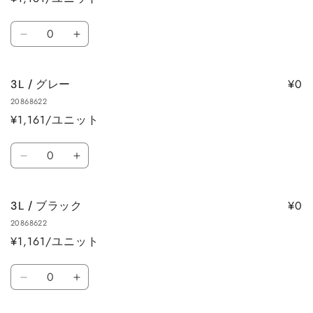
ー
ト
数
3L
3L
量
/
/
ホ
ホ
¥0
3L / グレー
ワ
ワ
20868622
イ
イ
¥1,161/ユニット
ト
ト
の
の
数
数
数
3L
3L
量
量
量
/
/
を
を
グ
グ
減
増
¥0
3L / ブラック
レ
レ
ら
や
20868622
ー
ー
す
す
¥1,161/ユニット
の
の
数
数
数
量
量
3L
3L
量
を
を
/
/
減
増