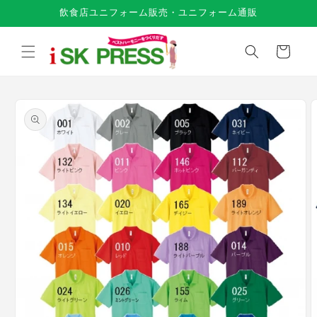
コンテ
飲食店ユニフォーム販売・ユニフォーム通販
ンツに
進む
カ
ー
ト
商品情
報にス
キップ