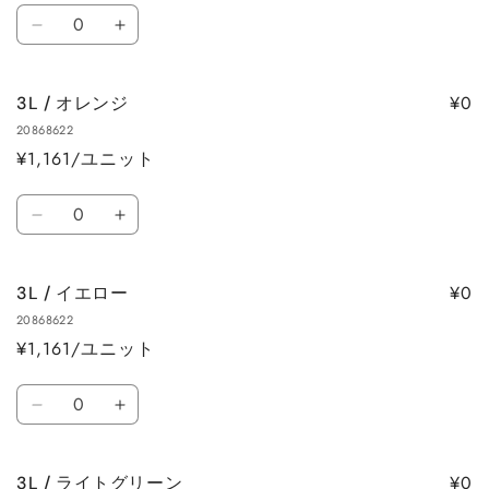
数
量
量
3L
3L
量
を
を
/
/
減
増
パ
パ
ら
や
¥0
3L / オレンジ
ー
ー
す
す
20868622
プ
プ
¥1,161/ユニット
ル
ル
の
の
数
数
数
3L
3L
量
量
量
/
/
を
を
オ
オ
減
増
¥0
3L / イエロー
レ
レ
ら
や
20868622
ン
ン
す
す
¥1,161/ユニット
ジ
ジ
の
の
数
数
数
3L
3L
量
量
量
/
/
を
を
イ
イ
減
増
¥0
3L / ライトグリーン
エ
エ