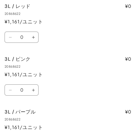
ブ
ブ
ら
や
¥0
3L / レッド
ラ
ラ
す
す
20868622
ッ
ッ
¥1,161/ユニット
ク
ク
の
の
数
数
数
3L
3L
量
量
量
/
/
を
を
レ
レ
減
増
¥0
3L / ピンク
ッ
ッ
ら
や
20868622
ド
ド
す
す
¥1,161/ユニット
の
の
数
数
数
量
量
3L
3L
量
を
を
/
/
減
増
ピ
ピ
ら
や
¥0
3L / パープル
ン
ン
す
す
20868622
ク
ク
¥1,161/ユニット
の
の
数
数