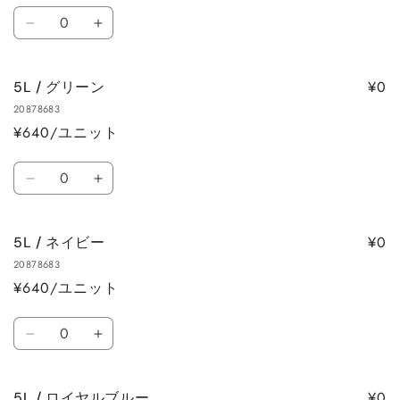
の
の
数
数
数
5L
5L
量
量
量
/
/
を
を
ラ
ラ
減
増
¥0
5L / グリーン
イ
イ
ら
や
20878683
ト
ト
す
す
¥640/ユニット
グ
グ
リ
リ
数
ー
ー
5L
5L
量
ン
ン
/
/
の
の
グ
グ
数
数
¥0
5L / ネイビー
リ
リ
量
量
20878683
ー
ー
を
を
¥640/ユニット
ン
ン
減
増
の
の
数
ら
や
数
数
5L
5L
量
す
す
量
量
/
/
を
を
ネ
ネ
減
増
¥0
5L / ロイヤルブルー