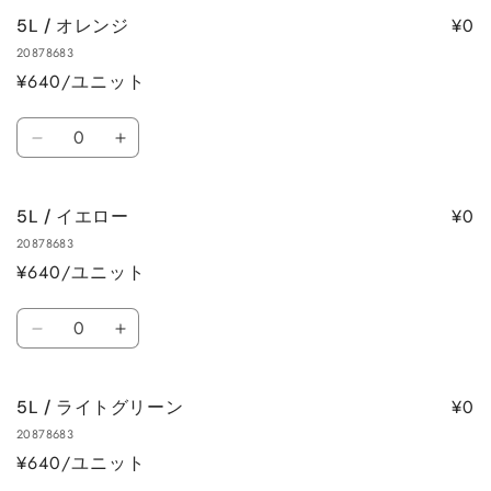
パ
パ
ら
や
¥0
5L / オレンジ
ー
ー
す
す
20878683
プ
プ
¥640/ユニット
ル
ル
の
の
数
数
数
5L
5L
量
量
量
/
/
を
を
オ
オ
減
増
¥0
5L / イエロー
レ
レ
ら
や
20878683
ン
ン
す
す
¥640/ユニット
ジ
ジ
の
の
数
数
数
5L
5L
量
量
量
/
/
を
を
イ
イ
減
増
¥0
5L / ライトグリーン
エ
エ
ら
や
20878683
ロ
ロ
す
す
¥640/ユニット
ー
ー