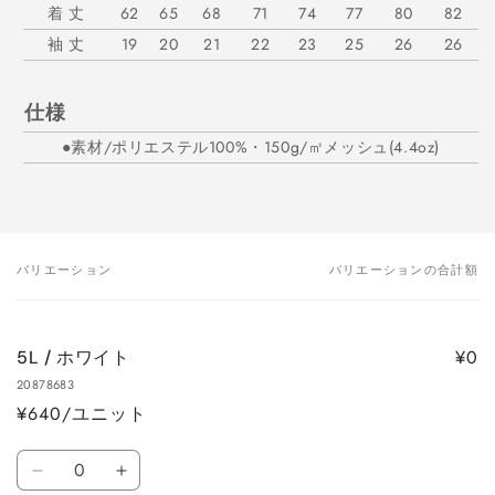
着 丈
62
65
68
71
74
77
80
82
袖 丈
19
20
21
22
23
25
26
26
仕様
●素材/ポリエステル100%・150g/㎡メッシュ(4.4oz)
バリエーション
バリエーションの合計額
あ
な
た
¥0
5L / ホワイト
の
20878683
カ
¥640/ユニット
ー
ト
数
5L
5L
量