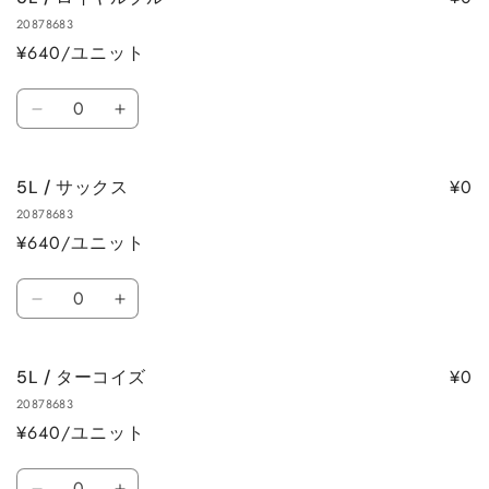
イ
イ
ら
や
20878683
ビ
ビ
す
す
¥640/ユニット
ー
ー
の
の
数
数
数
5L
5L
量
量
量
/
/
を
を
ロ
ロ
減
増
¥0
5L / サックス
イ
イ
ら
や
20878683
ヤ
ヤ
す
す
¥640/ユニット
ル
ル
ブ
ブ
数
ル
ル
5L
5L
量
ー
ー
/
/
の
の
サ
サ
数
数
¥0
5L / ターコイズ
ッ
ッ
量
量
20878683
ク
ク
を
を
¥640/ユニット
ス
ス
減
増
の
の
数
ら
や
数
数