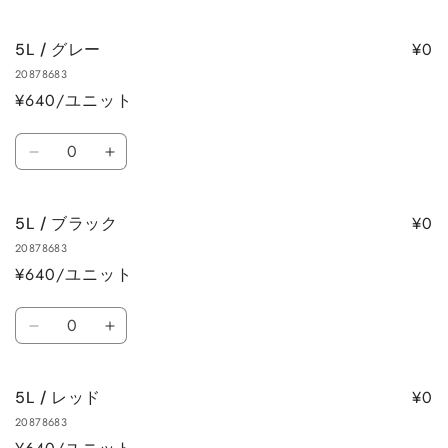
/
/
ホ
ホ
¥0
5L / グレー
ワ
ワ
20878683
イ
イ
¥640/ユニット
ト
ト
の
の
数
数
数
5L
5L
量
量
量
/
/
を
を
グ
グ
減
増
¥0
5L / ブラック
レ
レ
ら
や
20878683
ー
ー
す
す
¥640/ユニット
の
の
数
数
数
量
量
5L
5L
量
を
を
/
/
減
増
ブ
ブ
ら
や
¥0
5L / レッド
ラ
ラ
す
す
20878683
ッ
ッ