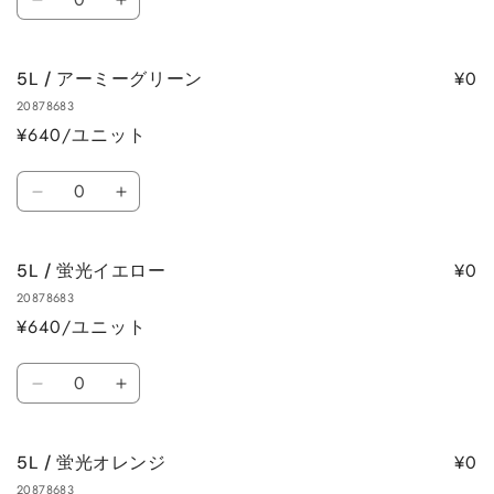
5L
5L
量
す
す
量
量
/
/
を
を
タ
タ
減
増
¥0
5L / アーミーグリーン
ー
ー
ら
や
20878683
コ
コ
す
す
¥640/ユニット
イ
イ
ズ
ズ
数
の
の
5L
5L
量
数
数
/
/
量
量
ア
ア
を
を
¥0
5L / 蛍光イエロー
ー
ー
減
増
20878683
ミ
ミ
ら
や
¥640/ユニット
ー
ー
す
す
グ
グ
数
リ
リ
5L
5L
量
ー
ー
/
/
ン
ン
蛍
蛍
の
の
¥0
5L / 蛍光オレンジ
光
光
数
数
20878683