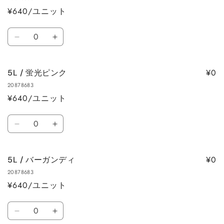
イ
イ
量
量
¥640/ユニット
エ
エ
を
を
ロ
ロ
数
減
増
ー
ー
5L
5L
量
ら
や
の
の
/
/
す
す
数
数
蛍
蛍
量
量
¥0
5L / 蛍光ピンク
光
光
を
を
20878683
オ
オ
減
増
¥640/ユニット
レ
レ
ら
や
ン
ン
数
す
す
ジ
ジ
5L
5L
量
の
の
/
/
数
数
蛍
蛍
量
量
¥0
5L / バーガンディ
光
光
を
を
20878683
ピ
ピ
減
増
¥640/ユニット
ン
ン
ら
や
ク
ク
数
す
す
の
の
5L
5L
量
数
数