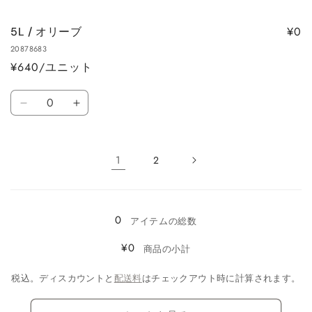
/
/
量
量
バ
バ
を
を
¥0
5L / オリーブ
ー
ー
減
増
20878683
ガ
ガ
ら
や
¥640/ユニット
ン
ン
す
す
デ
デ
数
ィ
ィ
5L
5L
量
の
の
/
/
数
数
オ
オ
量
量
リ
リ
1
2
を
を
ー
ー
読
減
増
ブ
ブ
み
ら
や
の
の
す
す
0
込
アイテムの総数
数
数
み
量
量
¥0
商品の小計
を
を
中…
減
増
税込。ディスカウントと
配送料
はチェックアウト時に計算されます。
ら
や
す
す