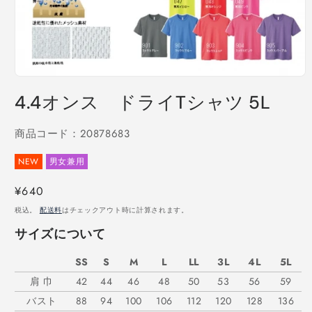
モ
ー
4.4オンス ドライTシャツ 5L
ダ
ル
で
商品コード：20878683
メ
デ
NEW
男女兼用
ィ
ア
通
¥640
(1)
を
常
税込。
配送料
はチェックアウト時に計算されます。
開
価
く
サイズについて
格
SS
S
M
L
LL
3L
4L
5L
肩 巾
42
44
46
48
50
53
56
59
バスト
88
94
100
106
112
120
128
136