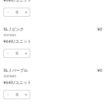
¥640/ユニット
ク
ク
の
の
数
数
数
5L
5L
量
量
量
/
/
を
を
レ
レ
減
増
¥0
5L / ピンク
ッ
ッ
ら
や
20878683
ド
ド
す
す
¥640/ユニット
の
の
数
数
数
量
量
5L
5L
量
を
を
/
/
減
増
ピ
ピ
ら
や
¥0
5L / パープル
ン
ン
す
す
20878683
ク
ク
¥640/ユニット
の
の
数
数
数
量
量
5L
5L
量
を
を
/
/
減
増