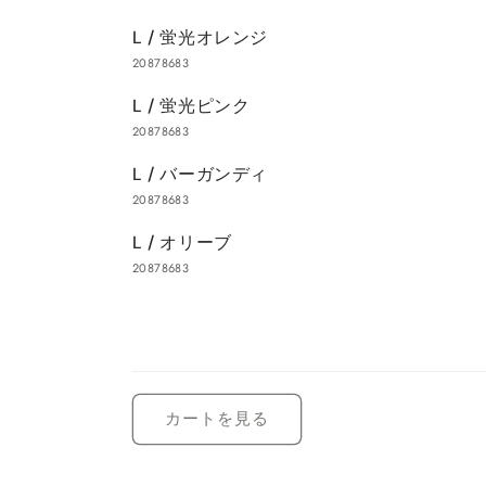
L / 蛍光オレンジ
20878683
L / 蛍光ピンク
20878683
L / バーガンディ
20878683
L / オリーブ
20878683
読
み
カートを見る
込
み
中…