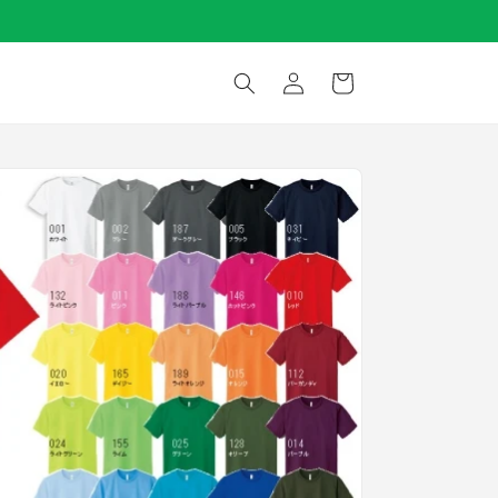
ロ
カ
グ
ー
イ
ト
ン