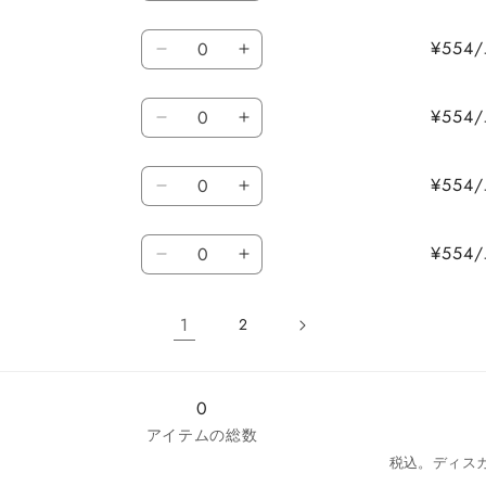
ズ
ズ
/
/
を
を
ミ
ミ
を
を
の
の
数
蛍
蛍
減
増
¥55
ー
ー
減
増
数
数
L
L
光
光
量
ら
や
グ
グ
ら
や
/
/
量
量
イ
イ
す
す
リ
リ
す
す
数
蛍
蛍
を
を
¥55
エ
エ
ー
ー
L
L
光
光
量
減
増
ロ
ロ
/
/
ン
ン
オ
オ
ら
や
ー
ー
数
蛍
蛍
の
の
¥55
レ
レ
す
す
の
の
L
L
光
光
量
数
数
ン
ン
/
/
数
数
ピ
ピ
量
量
ジ
ジ
数
バ
バ
量
量
¥55
ン
ン
を
を
の
の
L
L
ー
ー
量
を
を
ク
ク
減
増
/
/
数
数
ガ
ガ
減
増
の
の
ら
や
オ
オ
量
量
ン
ン
1
ら
や
2
数
数
す
す
リ
リ
を
を
デ
デ
す
す
量
量
ー
ー
減
増
ィ
ィ
を
を
ブ
ブ
ら
や
の
の
0
減
増
の
の
す
す
数
数
ら
や
アイテムの総数
数
数
量
量
す
す
税込。ディス
量
量
を
を