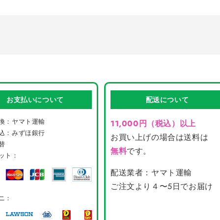
を
を
減
増
減
増
ら
や
ら
や
す
す
す
す
お支払いについて
配送について
換：ヤマト運輸
11,000円（税込）以上
込：みずほ銀行
お買い上げの場合は送料は
替
無料
です。
ット：
配送業者：ヤマト運輸
ご注文より４〜5日でお届け
ニ：