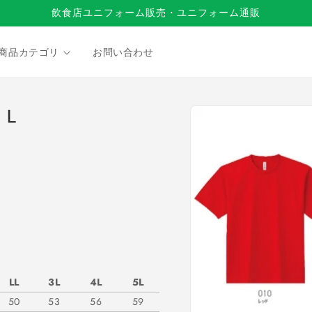
飲食店ユニフォーム販売・ユニフォーム通販
商品カテゴリ
お問い合わせ
商品情
 L
報にス
キップ
LL
3L
4L
5L
50
53
56
59