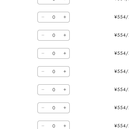
L
L
ワ
ワ
量
/
/
イ
イ
数
グ
グ
¥55
ト
ト
L
L
レ
レ
量
の
の
/
/
ー
ー
数
数
数
ブ
ブ
¥55
の
の
量
量
L
L
ラ
ラ
量
数
数
/
/
を
を
ッ
ッ
量
量
数
レ
レ
減
増
¥55
ク
ク
を
を
L
L
ッ
ッ
量
ら
や
の
の
/
/
減
増
ド
ド
す
す
数
数
数
ピ
ピ
ら
や
¥55
の
の
量
量
L
L
ン
ン
量
す
す
数
数
/
/
を
を
ク
ク
量
量
数
パ
パ
減
増
¥55
の
の
を
を
L
L
ー
ー
量
ら
や
数
数
/
/
減
増
プ
プ
す
す
量
量
数
オ
オ
ら
や
¥55
ル
ル
を
を
L
L
レ
レ
量
す
す
の
の
/
/
減
増
ン
ン
数
数
数
イ
イ
ら
や
¥55
ジ
ジ
量
量
L
L