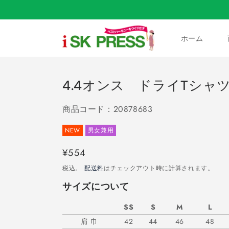
コンテ
ンツに
進む
ホーム
4.4オンス ドライTシャツ
商品コード：20878683
NEW
男女兼用
通
¥554
常
税込。
配送料
はチェックアウト時に計算されます。
価
サイズについて
格
SS
S
M
L
肩 巾
42
44
46
48