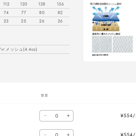
112
120
128
136
74
77
80
82
23
25
26
26
㎡メッシュ(4.4oz)
モ
ー
ダ
ル
で
メ
数量
デ
ィ
ア
数
(1)
¥55
L
L
を
量
開
/
/
く
数
ホ
ホ
¥55