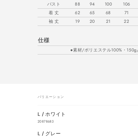
バスト
88
94
100
106
着 丈
62
65
68
71
袖 丈
19
20
21
22
仕様
●素材/ポリエステル100%・150g/
バリエーション
あ
L / ホワイト
な
20878683
た
L / グレー
の