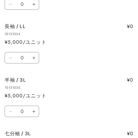
数
を
を
七
七
量
減
増
分
分
ら
や
袖
袖
す
す
¥0
長袖 / LL
/
/
10131034
LL
LL
¥5,000/ユニット
の
の
数
数
数
量
量
長
長
量
を
を
袖
袖
減
増
/
/
ら
や
¥0
半袖 / 3L
LL
LL
す
す
10131035
の
の
¥5,000/ユニット
数
数
量
量
数
を
を
半
半
量
減
増
袖
袖
ら
や
/
/
す
す
¥0
七分袖 / 3L
3L
3L