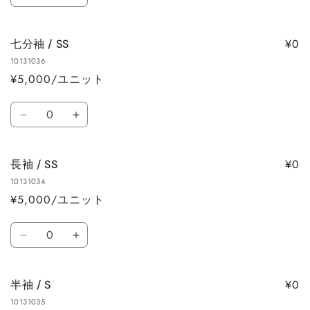
半
半
量
袖
袖
/
/
¥0
七分袖 / SS
SS
SS
10131036
の
の
¥5,000/ユニット
数
数
量
量
数
を
を
七
七
量
減
増
分
分
ら
や
袖
袖
す
す
¥0
長袖 / SS
/
/
10131034
SS
SS
¥5,000/ユニット
の
の
数
数
数
量
量
長
長
量
を
を
袖
袖
減
増
/
/
ら
や
¥0
半袖 / S
SS
SS
す
す
10131035
の
の