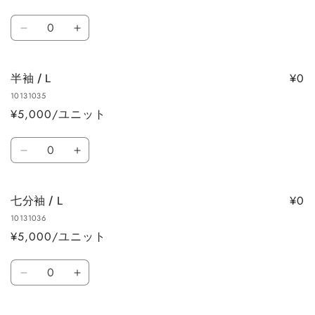
数
数
数
量
量
長
長
量
を
を
袖
袖
減
増
/
/
ら
や
¥0
半袖 / L
M
M
す
す
10131035
の
の
¥5,000/ユニット
数
数
量
量
数
を
を
半
半
量
減
増
袖
袖
ら
や
/
/
す
す
¥0
七分袖 / L
L
L
10131036
の
の
¥5,000/ユニット
数
数
量
量
数
を
を
七
七
量
減
増
分
分
ら
や
袖
袖