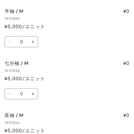
袖
袖
減
増
/
/
ら
や
¥0
半袖 / M
S
S
す
す
10131035
の
の
¥5,000/ユニット
数
数
量
量
数
を
を
半
半
量
減
増
袖
袖
ら
や
/
/
す
す
¥0
七分袖 / M
M
M
10131036
の
の
¥5,000/ユニット
数
数
量
量
数
を
を
七
七
量
減
増
分
分
ら
や
袖
袖
す
す
¥0
長袖 / M
/
/
10131034
M
M
¥5,000/ユニット
の
の