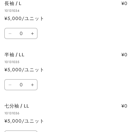
す
す
¥0
長袖 / L
/
/
10131034
L
L
¥5,000/ユニット
の
の
数
数
数
量
量
長
長
量
を
を
袖
袖
減
増
/
/
ら
や
¥0
半袖 / LL
L
L
す
す
10131035
の
の
¥5,000/ユニット
数
数
量
量
数
を
を
半
半
量
減
増
袖
袖
ら
や
/
/
す
す
¥0
七分袖 / LL
LL
LL
10131036
の
の
¥5,000/ユニット
数
数
量
量