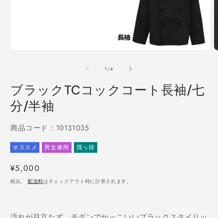
(
モ
ー
の
1
/
4
ダ
ル
ブラックTCコックコート長袖/七
で
メ
分/半袖
デ
ィ
ア
商品コード：10131035
(1)
を
オススメ
男女兼用
買っ得
開
く
通
¥5,000
常
税込。
配送料
はチェックアウト時に計算されます。
価
格
汚れが目立たず、モダンでかっこいいブラックスタイリッ