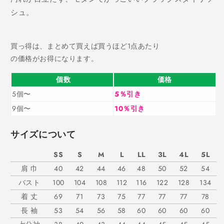
シュ。
買っ得は、まとめて買えば買うほど1点あたり
の価格がお得になります。
個数
価格
5個〜
5％引き
9個〜
10％引き
サイズについて
SS
S
M
L
LL
3L
4L
5L
肩 巾
40
42
44
46
48
50
52
54
バスト
100
104
108
112
116
122
128
134
着 丈
69
71
73
75
77
77
77
78
長 袖
53
54
56
58
60
60
60
60