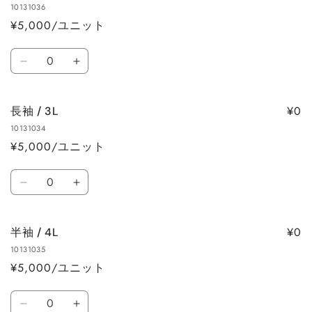
10131036
の
の
¥5,000/ユニット
数
数
量
量
数
を
を
七
七
量
減
増
分
分
ら
や
袖
袖
す
す
¥0
長袖 / 3L
/
/
10131034
3L
3L
¥5,000/ユニット
の
の
数
数
数
量
量
長
長
量
を
を
袖
袖
減
増
/
/
ら
や
¥0
半袖 / 4L
3L
3L
す
す
10131035
の
の
¥5,000/ユニット
数
数
量
量
数
を
を
半
半