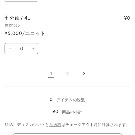
量
減
増
袖
袖
ら
や
/
/
す
す
¥0
七分袖 / 4L
4L
4L
10131036
の
の
¥5,000/ユニット
数
数
量
量
数
を
を
七
七
量
減
増
分
分
ら
や
袖
袖
す
す
/
/
1
2
4L
4L
読
の
の
み
数
数
0
込
アイテムの総数
量
量
み
を
を
¥0
商品の小計
減
増
中…
ら
や
税込。ディスカウントと
配送料
はチェックアウト時に計算されます。
す
す