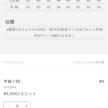
七分袖
38
40
43
44
44
45
45
45
半 袖
23
25
25
26
26
26
26
26
仕様
●素材/ポリエステル65%・綿35%(単糸ツイル)●フロント中央
内ポケット●組ひもボタン
バリエーション
バリエーションの合計額
あ
な
た
¥0
半袖 / SS
の
10131035
カ
¥5,000/ユニット
ー
ト
数