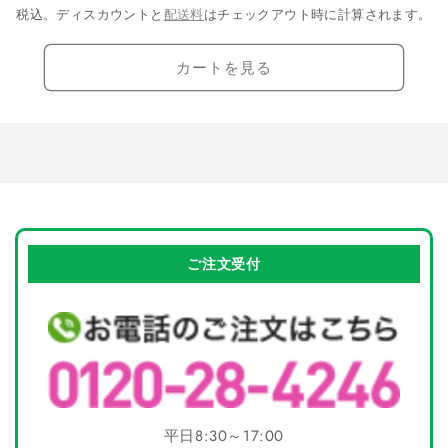
減
増
税込。ディスカウントと
配送料
はチェックアウト時に計算されます。
ら
や
す
す
カートを見る
ご注文受付
平日8:30～17:00