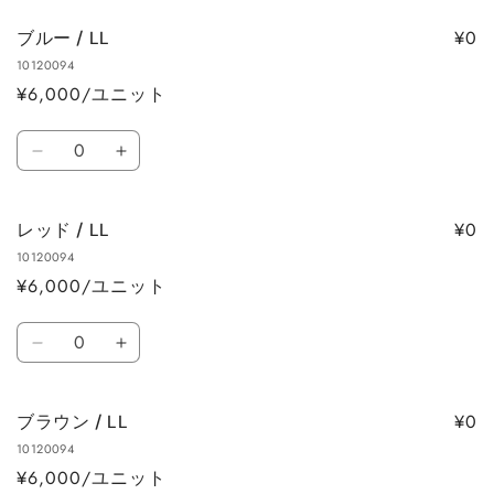
を
を
ッ
ッ
減
増
¥0
ブルー / LL
ク
ク
ら
や
10120094
/
/
す
す
¥6,000/ユニット
L
L
の
の
数
数
数
ブ
ブ
量
量
量
ル
ル
を
を
ー
ー
減
増
¥0
レッド / LL
/
/
ら
や
10120094
LL
LL
す
す
¥6,000/ユニット
の
の
数
数
数
量
量
レ
レ
量
を
を
ッ
ッ
減
増
ド
ド
ら
や
¥0
ブラウン / LL
/
/
す
す
10120094
LL
LL
¥6,000/ユニット
の
の