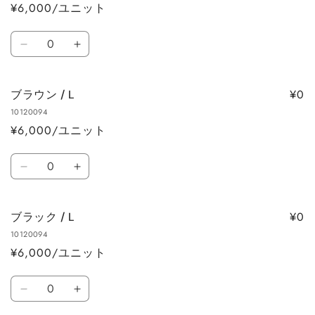
す
す
¥6,000/ユニット
の
の
数
数
数
量
量
レ
レ
量
を
を
ッ
ッ
減
増
ド
ド
ら
や
¥0
ブラウン / L
/
/
す
す
10120094
L
L
¥6,000/ユニット
の
の
数
数
数
量
量
ブ
ブ
量
を
を
ラ
ラ
減
増
ウ
ウ
ら
や
¥0
ブラック / L
ン
ン
す
す
10120094
/
/
¥6,000/ユニット
L
L
の
の
数
数
数
ブ
ブ
量
量
量
ラ
ラ