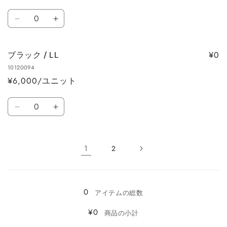
数
数
数
量
量
ブ
ブ
量
を
を
ラ
ラ
減
増
ウ
ウ
ら
や
¥0
ブラック / LL
ン
ン
す
す
10120094
/
/
¥6,000/ユニット
LL
LL
の
の
数
数
数
ブ
ブ
量
量
量
ラ
ラ
を
を
ッ
ッ
減
増
1
2
ク
ク
ら
や
/
/
読
す
す
LL
LL
み
の
の
0
込
アイテムの総数
数
数
み
量
量
¥0
商品の小計
を
を
中…