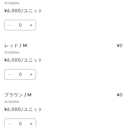
ら
や
10120094
/
/
す
す
¥6,000/ユニット
S
S
の
の
数
数
数
ブ
ブ
量
量
量
ル
ル
を
を
ー
ー
減
増
¥0
レッド / M
/
/
ら
や
10120094
M
M
す
す
¥6,000/ユニット
の
の
数
数
数
量
量
レ
レ
量
を
を
ッ
ッ
減
増
ド
ド
ら
や
¥0
ブラウン / M
/
/
す
す
10120094
M
M
¥6,000/ユニット
の
の
数
数
数
量
量
ブ
ブ