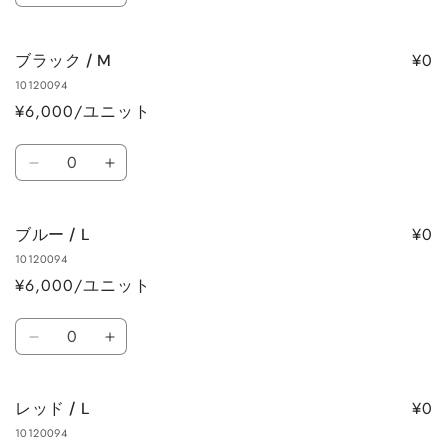
量
を
を
ラ
ラ
減
増
ウ
ウ
ら
や
¥0
ブラック / M
ン
ン
す
す
10120094
/
/
¥6,000/ユニット
M
M
の
の
数
数
数
ブ
ブ
量
量
量
ラ
ラ
を
を
ッ
ッ
減
増
¥0
ブルー / L
ク
ク
ら
や
10120094
/
/
す
す
¥6,000/ユニット
M
M
の
の
数
数
数
ブ
ブ
量
量
量
ル
ル
を
を
ー
ー
減
増
¥0
レッド / L
/
/
ら
や
10120094
L
L