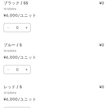
ら
や
¥0
ブラック / SS
ン
ン
す
す
10120094
/
/
¥6,000/ユニット
SS
SS
の
の
数
数
数
ブ
ブ
量
量
量
ラ
ラ
を
を
ッ
ッ
減
増
¥0
ブルー / S
ク
ク
ら
や
10120094
/
/
す
す
¥6,000/ユニット
SS
SS
の
の
数
数
数
ブ
ブ
量
量
量
ル
ル
を
を
ー
ー
減
増
¥0
レッド / S
/
/
ら
や
10120094
S
S
す
す
¥6,000/ユニット
の
の
数
数