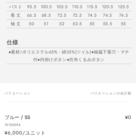
バスト
95.5
100.5
105.5
110.5
115.5
120.5
125.5
着 丈
66.5
68.5
72.5
72.5
74.5
74.5
74.5
袖 丈
50
51
52
53.5
55
55.5
55
仕様
●素材/ポリエステル65%・綿35%(ツイル)●袖脇下菊穴・マチ
付●内掛けボタン●共布くるみボタン
バリエーション
バリエーションの合計額
あ
な
た
¥0
ブルー / SS
の
10120094
カ
¥6,000/ユニット