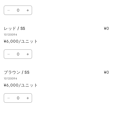
ー
ト
数
ブ
ブ
量
ル
ル
ー
ー
¥0
レッド / SS
/
/
10120094
SS
SS
¥6,000/ユニット
の
の
数
数
数
量
量
レ
レ
量
を
を
ッ
ッ
減
増
ド
ド
ら
や
¥0
ブラウン / SS
/
/
す
す
10120094
SS
SS
¥6,000/ユニット
の
の
数
数
数
量
量
ブ
ブ
量
を
を
ラ
ラ
減
増
ウ
ウ