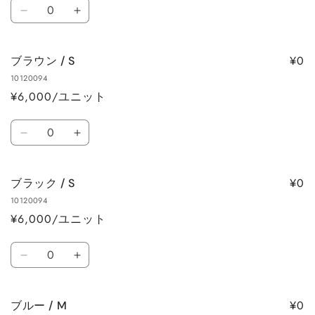
数
量
量
レ
レ
量
を
を
ッ
ッ
減
増
ド
ド
ら
や
¥0
ブラウン / S
/
/
す
す
10120094
S
S
¥6,000/ユニット
の
の
数
数
数
量
量
ブ
ブ
量
を
を
ラ
ラ
減
増
ウ
ウ
ら
や
¥0
ブラック / S
ン
ン
す
す
10120094
/
/
¥6,000/ユニット
S
S
の
の
数
数
数
ブ
ブ
量
量
量
ラ
ラ
を
を
ッ
ッ
減
増
¥0
ブルー / M
ク
ク