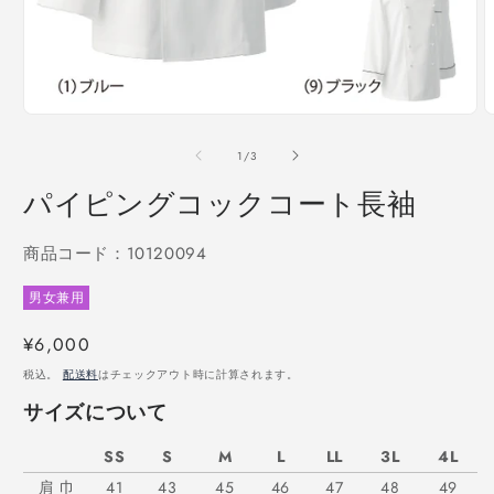
モ
ー
の
1
/
3
ダ
ル
パイピングコックコート長袖
で
メ
デ
商品コード：10120094
ィ
ア
男女兼用
(1)
(
を
開
通
¥6,000
く
常
税込。
配送料
はチェックアウト時に計算されます。
価
サイズについて
格
SS
S
M
L
LL
3L
4L
肩 巾
41
43
45
46
47
48
49