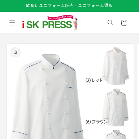
コンテ
飲食店ユニフォーム販売・ユニフォーム通販
ンツに
進む
カ
ー
ト
商品情
報にス
キップ