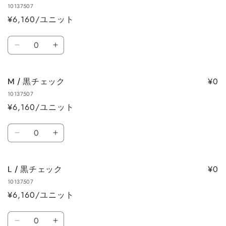
10137507
カ
¥6,160/ユニット
ー
ト
数
S
S
量
/
/
黒
黒
¥0
M / 黒チェック
チ
チ
10137507
ェ
ェ
¥6,160/ユニット
ッ
ッ
ク
ク
数
の
の
M
M
量
数
数
/
/
量
量
黒
黒
を
を
¥0
L / 黒チェック
チ
チ
減
増
10137507
ェ
ェ
ら
や
¥6,160/ユニット
ッ
ッ
す
す
ク
ク
数
の
の
L
L