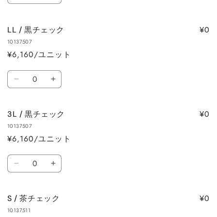
量
数
数
/
/
量
量
黒
黒
を
を
¥0
LL / 黒チェック
チ
チ
減
増
10137507
ェ
ェ
ら
や
¥6,160/ユニット
ッ
ッ
す
す
ク
ク
数
の
の
LL
LL
量
数
数
/
/
量
量
黒
黒
を
を
¥0
3L / 黒チェック
チ
チ
減
増
10137507
ェ
ェ
ら
や
¥6,160/ユニット
ッ
ッ
す
す
ク
ク
数
の
の
3L
3L
量
数
数
/
/
量
量
黒
黒
を
を
¥0
S / 茶チェック
チ
チ
減
増
10137511
ェ
ェ