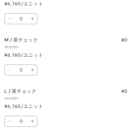
ら
や
¥6,160/ユニット
ッ
ッ
す
す
ク
ク
数
の
の
S
S
量
数
数
/
/
量
量
茶
茶
を
を
¥0
M / 茶チェック
チ
チ
減
増
10137511
ェ
ェ
ら
や
¥6,160/ユニット
ッ
ッ
す
す
ク
ク
数
の
の
M
M
量
数
数
/
/
量
量
茶
茶
を
を
¥0
L / 茶チェック
チ
チ
減
増
10137511
ェ
ェ
ら
や
¥6,160/ユニット
ッ
ッ
す
す
ク
ク
数
の
の
L
L
量
数
数
/
/