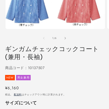
モ
ー
ダ
の
1
/
6
ル
で
ギンガムチェックコックコート
メ
デ
(兼用・長袖)
ィ
ア
(1)
商品コード：10137507
(
を
開
NEW
男女兼用
く
通
¥6,160
常
税込。
配送料
はチェックアウト時に計算されます。
価
サイズについて
格