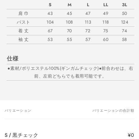
S
M
L
LL
3L
肩 巾
43
45
47
49
50
バスト
104
108
113
118
124
着 丈
67
70
72
75
74
袖 丈
53
55
57
60
58
仕様
●素材/ポリエステル100%(ギンガムチェック)●前合わせは、右
前、左前どちらでも着用可能です。
バリエーション
バリエーションの合計額
あ
な
た
¥0
S / 黒チェック
の