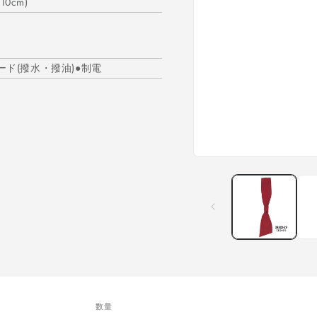
0cm)
ード(撥水・撥油)●制電
モ
ー
ダ
ル
で
メ
デ
ィ
ア
(1)
を
開
数量
く