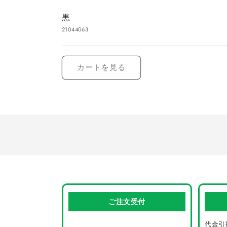
黒
21044063
読
み
カートを見る
込
み
中…
ご注文受付
代金引