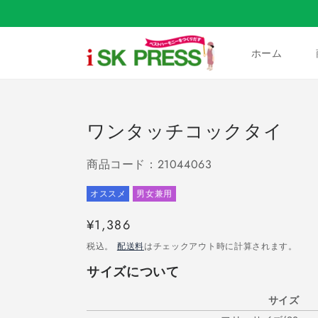
コンテ
ンツに
進む
ホーム
ワンタッチコックタイ
商品コード：21044063
オススメ
男女兼用
通
¥1,386
常
税込。
配送料
はチェックアウト時に計算されます。
価
サイズについて
格
サイズ