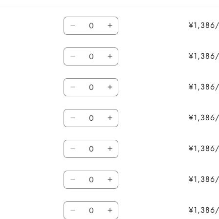
数
¥1,38
ベ
ベ
量
ー
ー
数
ジ
ジ
¥1,38
オ
オ
量
ュ
ュ
レ
レ
の
の
数
ン
ン
¥1,38
数
数
緑
緑
量
ジ
ジ
量
量
の
の
の
の
数
を
を
数
数
¥1,38
数
数
エ
エ
減
増
量
量
量
量
量
ン
ン
ら
や
を
を
数
を
を
ジ
ジ
¥1,38
す
す
減
増
ボ
ボ
減
増
量
の
の
ら
や
ル
ル
ら
や
数
数
数
す
す
ド
ド
¥1,38
す
す
量
量
白
白
量
ー
ー
を
を
の
の
の
の
数
減
増
数
数
¥1,38
数
数
茶
茶
ら
や
量