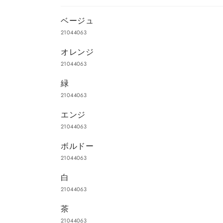
あ
ベージュ
な
21044063
た
オレンジ
の
21044063
カ
ー
緑
ト
21044063
エンジ
21044063
ボルドー
21044063
白
21044063
茶
21044063