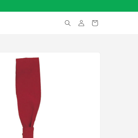
ロ
カ
グ
ー
イ
ト
ン