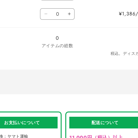
量
量
量
量
の
の
す
す
を
を
数
を
を
数
数
¥1,38
減
増
黒
黒
減
増
量
量
量
ら
や
の
の
ら
や
を
を
す
す
数
数
す
す
減
増
0
量
量
ら
や
アイテムの総数
を
を
す
す
税込。ディス
減
増
ら
や
す
す
お支払いについて
配送について
換：ヤマト運輸
11,000円（税込）以上