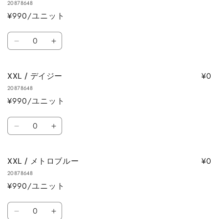
数
数
20878648
ト
ト
量
量
¥990/ユニット
ピ
ピ
を
を
ン
ン
数
減
増
ク
ク
XXL
XXL
量
ら
や
の
の
/
/
す
す
数
数
シ
シ
量
量
¥0
XXL / デイジー
ル
ル
を
を
20878648
バ
バ
減
増
¥990/ユニット
ー
ー
ら
や
グ
グ
数
す
す
レ
レ
XXL
XXL
量
ー
ー
/
/
の
の
デ
デ
数
数
¥0
XXL / メトロブルー
イ
イ
量
量
20878648
ジ
ジ
を
を
¥990/ユニット
ー
ー
減
増
の
の
数
ら
や
数
数
XXL
XXL
量