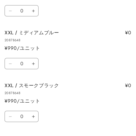
ト
数
XXL
XXL
量
/
/
ア
ア
¥0
XXL / ミディアムブルー
イ
イ
20878648
ス
ス
¥990/ユニット
グ
グ
リ
リ
数
ー
ー
XXL
XXL
量
ン
ン
/
/
の
の
ミ
ミ
数
数
¥0
XXL / スモークブラック
デ
デ
量
量
20878648
ィ
ィ
を
を
¥990/ユニット
ア
ア
減
増
ム
ム
数
ら
や
ブ
ブ
XXL
XXL
量
す
す
ル
ル
/
/
ー
ー
ス
ス