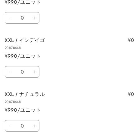
を
を
¥990/ユニット
ュ
ュ
減
増
の
の
数
ら
や
数
数
XXL
XXL
量
す
す
量
量
/
/
を
を
ア
ア
減
増
¥0
XXL / インデイゴ
イ
イ
ら
や
20878648
ボ
ボ
す
す
¥990/ユニット
リ
リ
ー
ー
数
の
の
XXL
XXL
量
数
数
/
/
量
量
イ
イ
を
を
¥0
XXL / ナチュラル
ン
ン
減
増
20878648
デ
デ
ら
や
¥990/ユニット
イ
イ
す
す
ゴ
ゴ
数
の
の
XXL
XXL
量
数
数
/
/