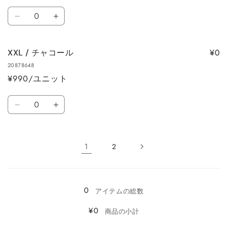
デ
デ
数
ィ
ィ
XXL
XXL
量
ー
ー
/
/
の
の
オ
オ
数
数
¥0
XXL / チャコール
リ
リ
量
量
20878648
ー
ー
を
を
¥990/ユニット
ブ
ブ
減
増
の
の
数
ら
や
数
数
XXL
XXL
量
す
す
量
量
/
/
を
を
チ
チ
減
増
ャ
ャ
1
2
ら
や
コ
コ
読
す
す
ー
ー
み
ル
ル
0
込
アイテムの総数
の
の
み
数
数
¥0
商品の小計
量
量
中…