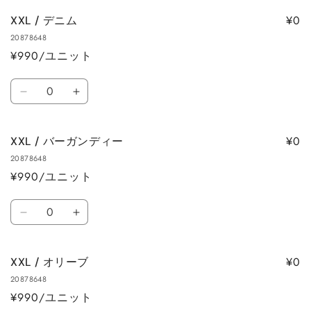
量
量
ナ
ナ
を
を
¥0
XXL / デニム
チ
チ
減
増
20878648
ュ
ュ
ら
や
¥990/ユニット
ラ
ラ
す
す
ル
ル
数
の
の
XXL
XXL
量
数
数
/
/
量
量
デ
デ
を
を
¥0
XXL / バーガンディー
ニ
ニ
減
増
20878648
ム
ム
ら
や
¥990/ユニット
の
の
す
す
数
数
数
量
量
XXL
XXL
量
を
を
/
/
減
増
バ
バ
ら
や
¥0
XXL / オリーブ
ー
ー
す
す
20878648
ガ
ガ
¥990/ユニット
ン
ン