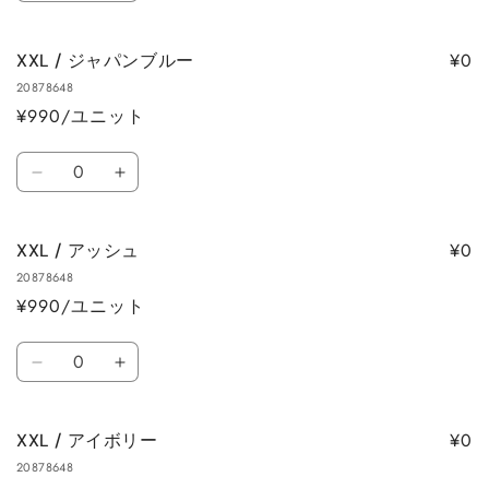
す
す
量
量
/
/
を
を
メ
メ
減
増
¥0
XXL / ジャパンブルー
ト
ト
ら
や
20878648
ロ
ロ
す
す
¥990/ユニット
ブ
ブ
ル
ル
数
ー
ー
XXL
XXL
量
の
の
/
/
数
数
ジ
ジ
量
量
¥0
XXL / アッシュ
ャ
ャ
を
を
20878648
パ
パ
減
増
¥990/ユニット
ン
ン
ら
や
ブ
ブ
数
す
す
ル
ル
XXL
XXL
量
ー
ー
/
/
の
の
ア
ア
数
数
¥0
XXL / アイボリー
ッ
ッ
量
量
20878648
シ
シ