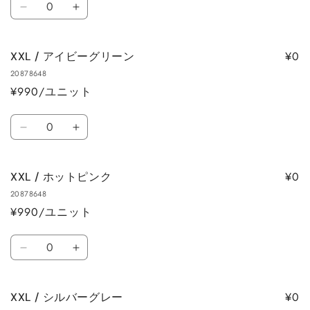
す
す
ー
ー
XXL
XXL
量
の
の
/
/
数
数
ラ
ラ
量
量
¥0
XXL / アイビーグリーン
イ
イ
を
を
20878648
ト
ト
減
増
¥990/ユニット
イ
イ
ら
や
エ
エ
数
す
す
ロ
ロ
XXL
XXL
量
ー
ー
/
/
の
の
ア
ア
数
数
¥0
XXL / ホットピンク
イ
イ
量
量
20878648
ビ
ビ
を
を
¥990/ユニット
ー
ー
減
増
グ
グ
数
ら
や
リ
リ
XXL
XXL
量
す
す
ー
ー
/
/
ン
ン
ホ
ホ
の
の
¥0
XXL / シルバーグレー
ッ
ッ