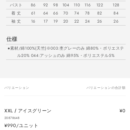
バスト
86
92
98
104
110
116
122
128
着 丈
61
64
66
70
74
78
82
84
袖 丈
16
17
19
20
22
24
26
26
仕様
●素材/綿100%(天竺)※003:杢グレーのみ 綿80%・ポリエステ
ル20% 044:アッシュのみ 綿95%・ポリエステル5%
バリエーション
バリエーションの合計額
あ
な
た
¥0
XXL / アイスグリーン
の
20878648
カ
¥990/ユニット
ー