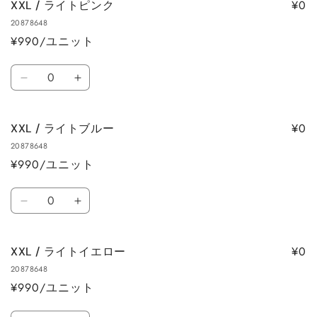
の
の
¥0
XXL / ライトピンク
モ
モ
数
数
20878648
ー
ー
量
量
¥990/ユニット
ク
ク
を
を
ブ
ブ
数
減
増
ラ
ラ
XXL
XXL
量
ら
や
ッ
ッ
/
/
す
す
ク
ク
ラ
ラ
の
の
¥0
XXL / ライトブルー
イ
イ
数
数
20878648
ト
ト
量
量
¥990/ユニット
ピ
ピ
を
を
ン
ン
数
減
増
ク
ク
XXL
XXL
量
ら
や
の
の
/
/
す
す
数
数
ラ
ラ
量
量
¥0
XXL / ライトイエロー
イ
イ
を
を
20878648
ト
ト
減
増
¥990/ユニット
ブ
ブ
ら
や
ル
ル
数