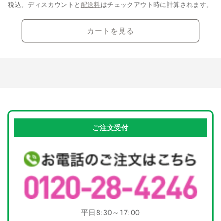
を
を
税込。ディスカウントと
配送料
はチェックアウト時に計算されます。
減
増
ら
や
カートを見る
す
す
ご注文受付
平日8:30～17:00