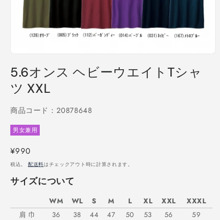
モ
ー
5.6オンス ヘビーウエイトTシャ
ダ
ル
ツ XXL
で
メ
商品コード：20878648
デ
ィ
ア
男女兼用
(1)
を
通
¥990
開
常
く
税込。
配送料
はチェックアウト時に計算されます。
価
サイズについて
格
WM
WL
S
M
L
XL
XXL
XXXL
肩 巾
36
38
44
47
50
53
56
59