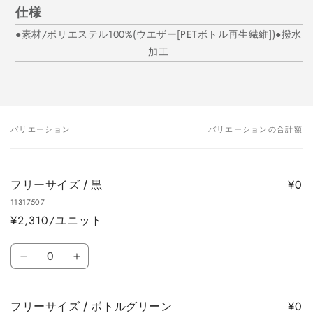
仕様
●素材/ポリエステル100%(ウエザー[PETボトル再生繊維])●撥水
加工
バリエーション
バリエーションの合計額
あ
な
た
¥0
フリーサイズ / 黒
の
11317507
カ
¥2,310/ユニット
ー
ト
数
フ
フ
量
リ
リ
ー
ー
¥0
フリーサイズ / ボトルグリーン