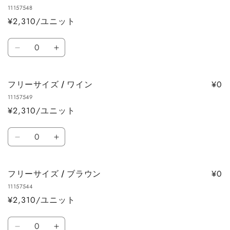
サ
サ
11157548
イ
イ
¥2,310/ユニット
ズ
ズ
/
/
数
黒
黒
フ
フ
量
の
の
リ
リ
数
数
ー
ー
¥0
フリーサイズ / ワイン
量
量
サ
サ
を
を
11157549
イ
イ
¥2,310/ユニット
減
増
ズ
ズ
ら
や
/
/
数
す
す
ボ
ボ
フ
フ
量
ト
ト
リ
リ
ル
ル
ー
ー
¥0
フリーサイズ / ブラウン
グ
グ
サ
サ
リ
リ
11157544
イ
イ
¥2,310/ユニット
ー
ー
ズ
ズ
ン
ン
/
/
数
の
の
ワ
ワ