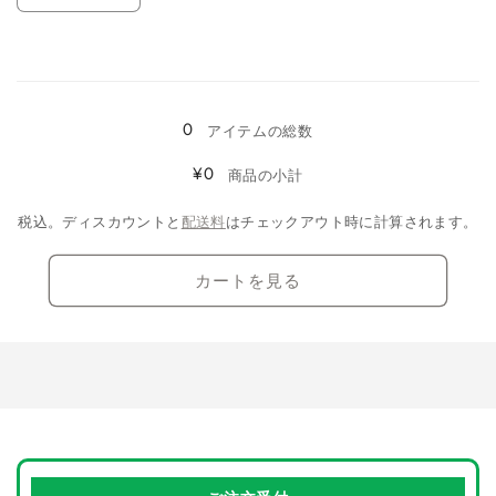
フ
フ
量
数
数
イ
イ
リ
リ
量
量
ン
ン
ー
ー
を
を
読
の
の
サ
サ
減
増
数
数
み
イ
イ
ら
や
量
量
0
込
アイテムの総数
ズ
ズ
す
す
を
を
み
/
/
¥0
商品の小計
減
増
ブ
ブ
中…
ら
や
ラ
ラ
税込。ディスカウントと
配送料
はチェックアウト時に計算されます。
す
す
ウ
ウ
ン
ン
カートを見る
の
の
数
数
量
量
を
を
減
増
ら
や
す
す