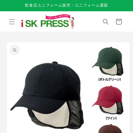
コンテ
飲食店ユニフォーム販売・ユニフォーム通販
ンツに
進む
カ
ー
ト
商品情
報にス
キップ