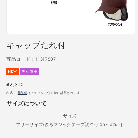
モ
ー
キャップたれ付
ダ
ル
で
商品コード：11317507
メ
デ
NEW
男女兼用
ィ
ア
通
¥2,310
(1)
を
常
税込。
配送料
はチェックアウト時に計算されます。
開
価
く
サイズについて
格
サイズ
フリーサイズ(後ろマジックテープ調節付[56～62cm])