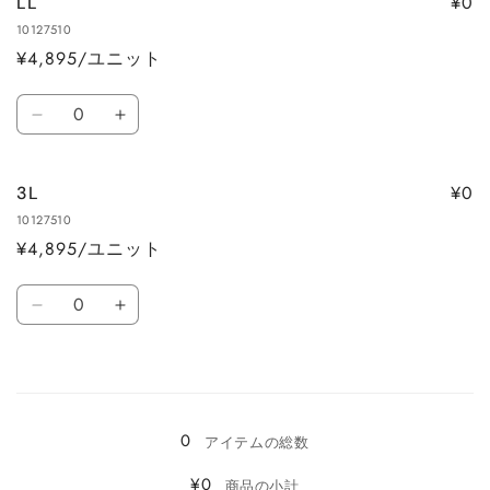
¥0
LL
量
量
10127510
を
を
¥4,895/ユニット
減
増
ら
や
数
す
す
LL
LL
量
の
の
数
数
¥0
3L
量
量
10127510
を
を
¥4,895/ユニット
減
増
ら
や
数
す
す
3L
3L
量
の
の
数
数
読
量
量
み
を
を
0
込
減
増
アイテムの総数
ら
や
み
¥0
商品の小計