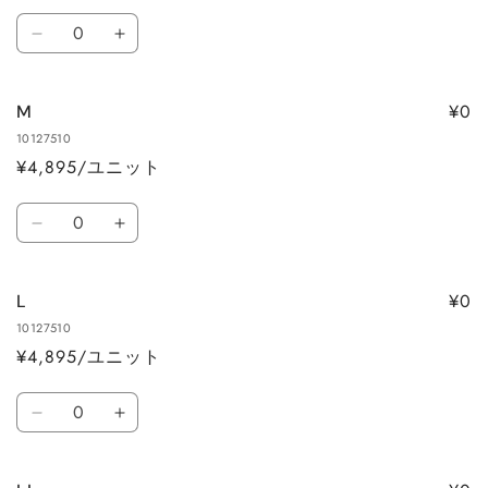
ト
数
S
S
量
の
の
数
数
¥0
M
量
量
10127510
を
を
¥4,895/ユニット
減
増
ら
や
数
す
す
M
M
量
の
の
数
数
¥0
L
量
量
10127510
を
を
¥4,895/ユニット
減
増
ら
や
数
す
す
L
L
量
の
の
数
数