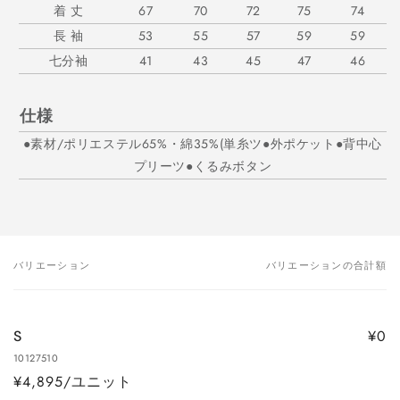
着 丈
67
70
72
75
74
長 袖
53
55
57
59
59
七分袖
41
43
45
47
46
仕様
●素材/ポリエステル65%・綿35%(単糸ツ●外ポケット●背中心
プリーツ●くるみボタン
バリエーション
バリエーションの合計額
あ
な
た
¥0
S
の
10127510
カ
¥4,895/ユニット
ー