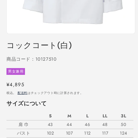
モ
ー
コックコート(白)
ダ
ル
で
商品コード：10127510
メ
デ
男女兼用
ィ
ア
通
¥4,895
(1)
を
常
税込。
配送料
はチェックアウト時に計算されます。
開
価
く
サイズについて
格
S
M
L
LL
3L
肩 巾
43
44
46
48
50
バスト
102
107
112
117
124