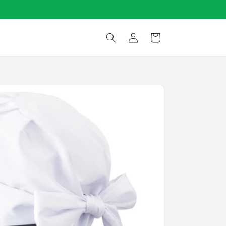
ロ
カ
グ
ー
イ
ト
ン