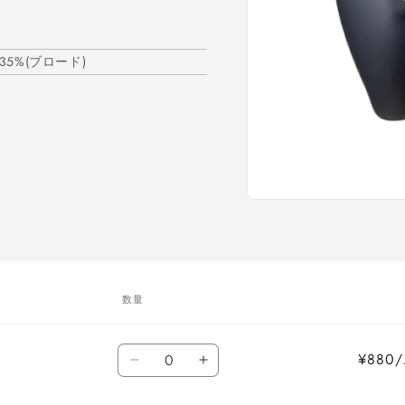
5%(ブロード)
モ
ー
ダ
ル
で
メ
数量
デ
ィ
ア
数
(1)
¥88
を
フ
フ
量
開
リ
リ
く