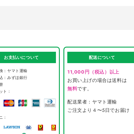
ー
ー
サ
サ
イ
イ
ズ
ズ
の
の
数
数
量
量
を
を
お支払いについて
配送について
減
増
ら
や
換：ヤマト運輸
11,000円（税込）以上
す
す
込：みずほ銀行
お買い上げの場合は送料は
替
無料
です。
ット：
配送業者：ヤマト運輸
ご注文より４〜5日でお届け
ニ：