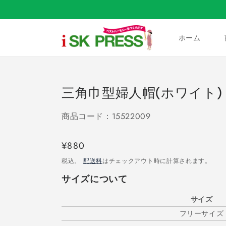
コンテ
ンツに
進む
ホーム
三角巾型婦人帽(ホワイト)
商品コード：15522009
通
¥880
常
税込。
配送料
はチェックアウト時に計算されます。
価
サイズについて
格
サイズ
フリーサイズ