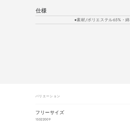
仕様
●素材/ポリエステル65%・綿3
バリエーション
あ
フリーサイズ
な
15522009
た
読