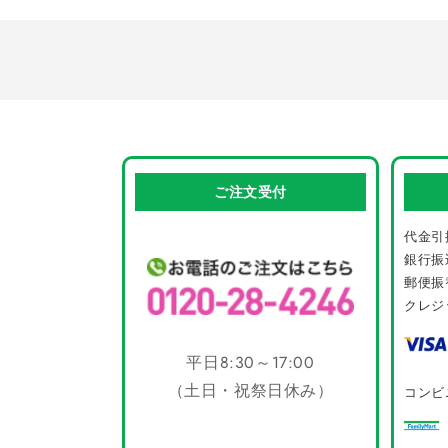
の
み
カ
込
ー
み
ト
中…
ご注文受付
代金引
銀行振
郵便振
クレジ
平日8:30～17:00
（土日・祝祭日休み）
コンビ